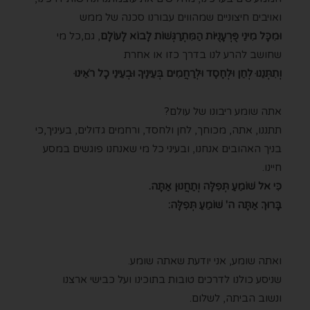
ואויבים חיצוניים שמהווים עבורנו סכנה של ממש
וּמִכָּל מִינֵי פֻּרְעָנֻיּוֹת הַמִּתְרַגְּשׁוֹת לָבוֹא לָעוֹלָם
, גם,כל מי
שחושב להרע לנו בדרך כזו או אחרת
וְתִתְּנֵנוּ לְחֵן וּלְחֶסֶד וּלְרַחֲמִים בְּעֵינֶיךָ וּבְעֵינֵי כָל רֹאֵינוּ
אתה שומע ריבונו של עולם?
תתננו, אתה, מכוחך, לחן ולחסד,
ורחמים גדולים,
בעיניך,כי
בניך האהובים אנחנו, ובעיני כל מי שאנחנו פוגשים במסע
חיינו.
כִּי אל שׁוֹמֵעַ תְּפִלָּה וְתַחֲנוּן אַתָּה.
בָּרוּךְ אַתָּה ה' שׁוֹמֵעַ תְּפִלָּה:
ואתה שומע,
אני יודעת שאתה שומע.
שניסע כולנו לדרכים טובות
בתוכינו ועל כבישי ארצנו
ונשוב הביתה, לשלום.