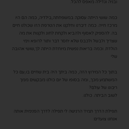
ובניה
וגדילה מאפס להכל.
כמה שושי הייתה עסוקה במשפחתה,בילדיה,
כמה הם היו
מרכז חייה.
כמה דיברנו וחלקנו את הטרפת הזו שכולנו חיים
בה.
להספיק לאסוף ולהביא ולקחת לחוג
ולקנות את מה
שצריך
ולבשל ולכבס שלא יחסר דבר
ותור לרופא
וימי
הולדת. ו
כמה בריאות נפשית מיוחדת הייתה לך,שושי אהובה
שלי
בתוך כל המירוץ הזה,
כמה ביתך היה בית שחיים בו,עם כל
המשתמע מכך,
ומה בסופו של יום כולנו מבקשים ממך
ריבונו של עולם?
לשוב הביתה. כולנו.
תפילת הדרך תמיד הרגישה לי תפילה לדרך הפנימית אותה
אנחנו צועדים: