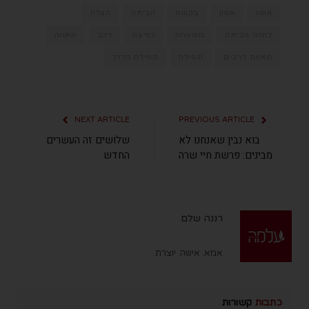
אוטו
אסון
בקשה
הביתה
הצלה
לחזור הביתה
משפחה
נסיעה
רכב
תאונה
תאונת דרכים
תפילה
תפילת הדרך
NEXT ARTICLE
PREVIOUS ARTICLE
בוא נבין שאנחנו לא
שלושים זה העשרים
מבינים: פרשת חיי שרה
החדש
רננה שלם
אמא. אישה. יוצרת
כתבות
קשורות