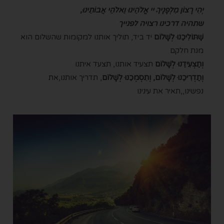
יְהִי רָצוֹן מִלְפָנֶיךָ יי אֱלֹהֵינוּ וֵאלֹהֵי אֲבוֹתֵינוּ,
שתהיה דרכינו רצויה לפנייך
שֶׁתּוֹלִיכֵנוּ לְשָׁלוֹם
יד ביד, תוליך אותנו למקומות שהשלום הוא
מנת חלקם
וְתַצְעִידֵנוּ לְשָׁלוֹם
תצעיד אותנו, תצעד איתנו
וְתַדְרִיכֵנוּ לְשָׁלוֹם,
וְתִסְמְכֵנוּ לְשָׁלוֹם
, תדריך אותנו,את
נפשינו,,תאיר את עינינו