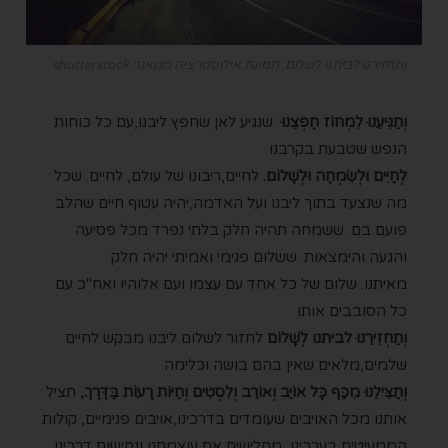
ותחזירנו לביתנו לשלום. תמונת אילוסטרציה ממאגר shutterstock
וְתַגִּיעֵנוּ לִמְחוֹז חֶפְצֵנוּ
שנגיע לאן שחפץ ליבנו,עם כל כוחות
הנפש שטבעת בקרבנו
לְחַיִּים וּלְשִׂמְחָה וּלְשָׁלוֹם.
לחיים,ריבונו של עולם, לחיים. שכל
מה שנצעד בתוך ליבנו ועל האדמה,יהיה עטוף חיים שהלב
פועם בם.
ששמחה תהיה חלק בלתי נפרד מכל פסיעה
והגעה והימצאות.
ששלום פנימי ואמיתי יהיה חלק
מאיתנו.
שלום של כל אחד עם עצמו ועם אלוהיו
ואח"כ עם
כל הסובבים אותו
וְתַחְזִירֵנוּ לביתנו לְשָׁלוֹם
לחזור לשלום ליבנו מבקש
לחיים
שלמים,מלאים
שאין בהם בושה וכלימה
וְתַצִּילֵנוּ מִכַּף כָּל אוֹיֵב וְאוֹרֵב וְלִסְטִים וְחַיּוֹת רָעוֹת בַּדֶּרֶךְ,
תציל
אותנו מכל האויבים שעומדים בדרכינו,אויבים פנימיים, קולות
הממעיטים בערכינו, מחלישים את עוצמתנו ונחישות דרכינו,