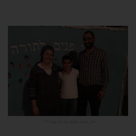
יריב, שושי, ויעקב ישראל עטר ז"ל