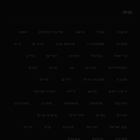
תגיות
אהבה
אוכל
אישה
אלינור רחמים
אמא
אמונה
אקססוריז
ארוחת ערב
בגדים
בית
בריאות
גבינות
הורות
הורים
הריון
התמודדות
זוגיות
חג
חגים
חורף
חנוכה
חרבות ברזל
ילדים
יצירה
כיסוי ראש
לבוש
לידה
מגזין פנימה
מוזיקה
מלחמה
משפחה
מתכון
מתכונים
נשיות
נשים
סטיילינג
עיצוב פנים
עם ישראל
פנימה
קורונה
קיץ
שירה
תפילה
תרבות
תשובה