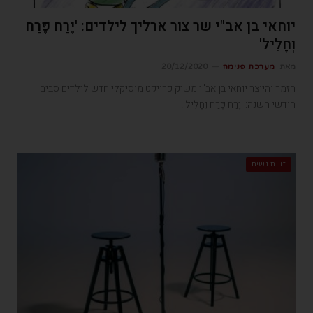
יוחאי בן אב"י שר צור ארליך לילדים: 'יֶרַח פֶּרַח
וְחָלִיל'
מאת
מערכת פנימה
20/12/2020
הזמר והיוצר יוחאי בן אב"י משיק פרויקט מוסיקלי חדש לילדים סביב
חודשי השנה: 'יֶרַח פֶּרַח וְחָלִיל'.
זווית נשית