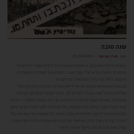
שנה טובה
מאת
מגזין פנימה
25/09/2025
בשנות הגלות הארוכות, בראשית הציונות ועד לימינו שמרו יהודים על
המסורת החמה של איחולי שנה טובה. סיפורן של האיגרות המאוירות,
מהמאה ה־14 ועד עידן הווטסאפ | פרויקט חג
גם בעידן הווטסאפ והמסרים המיידיים נשמרת המסורת הוותיקה של
שליחת ברכת "שנה טובה" ליקרים לנו. יש מי שמקדישים זמן לצילום
משפחתי, אחרים מעצבים גלויה דיגיטלית, אך רוח המנהג המקורי – יצירת
קשר אישי וחם – עודנה חיה ובועטת, כפי שהייתה לפני מאות שנים. מתוך
סקרנות וחיבה לז'אנר ולתולדות עמנו, יצאתי להתחקות אחר שורשיו של
המנהג: נברתי בארכיונים, שוחחתי עם מומחים ואספתי גלויות שנה טובה,
שכל אחת מהן נושאת סיפור ומוטיב ייחודי.