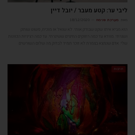
ליבי ער: קטע מעבר / יובל דיין
מאת
מערכת פנימה
18/12/2020
הוא מביא איתו שקט שבודק אותי. לא שואל או מוכיח, פשוט שותק
ושגרתי. מוודא עד כמה רחוקים החיצים ששיגרתי. עד כמה רציניות הכוונות
שלי. אדם שנמצא בצמרת לא זוכר תמיד לבדוק מה שלום השורשים
תרבות