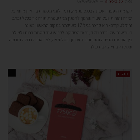
מאת
טל ביסמוט
02/09/2024
לקראת הופעה ראשונה בכנס פנימה, רוני דלומי מספרת בריאיון אישי על
יצירה והורות, ועל השיר שהפך להמנון מאז שמחת תורה אך בכלל נכתב
והוקלט קודם- היא פרצה בגיל 17 כשזכתה במקום הראשון בעונה
השביעית של 'כוכב נולד', ומאז הספיקה לכבוש עוד פסגות רבות ולשלב
בין הופעות מוזיקה ומשחק בתיאטרון ובטלוויזיה, לצד אהבה גדולה וחדשה
שנולדה בחייה: הבת שלה.
תרבות