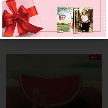
ארבעים שנות קריירה ענפות בתרבות הישראלית לא עייפו לרגע את
השחקנית והקומיקאית מיקי קם. גם בשנה שבה עולם התרבות עצר מלכת
היא הצליחה להמציא את עצמה מחדש, שיחקה בעונה האחרונה של
'שטיסל', הריצה מופע משותף עם בעלה, המוזיקאי יהודה עדר, והשתתפה
בפרויקט מוזיקלי מרגש לצד חברות ותיקות לבמה. בראיון אישי היא
מספרת על התפאורה ב'הבימה' שמחכה לקהל, על אודישנים בזום, על
חלומות לעתיד ועל העוגן המרכזי של חייה: המשפחה והנכדים
תרבות