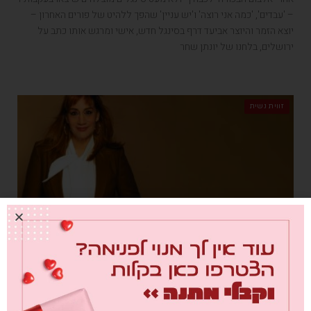
– 'עבדים', 'כמה אני רוצה' ו'יש עניין' שהפך ללהיט של פורים האחרון –
יוצא הזמר והיוצר אביעד דרף בסינגל חדש, אישי ומרגש אותו כתב על
ירושלים, בלחנו של יונתן שחר
זווית נשית
ההצגה חייבת להימשך
מאת
טל ביסמוט
06/05/2021