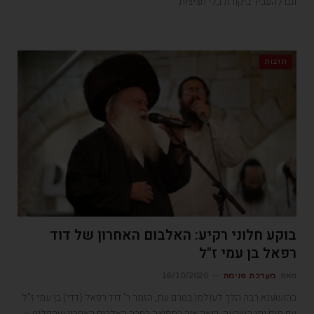
וגם להעביר ביקורת בלי חציצות.
תרבות
בוקע חלוני רקיע: האלבום האחרון של דוד
רפאל בן עמי ז"ל
מאת
מערכת פנימה
16/10/2020
בהושענא רבה הלך לעולמו בטרם עת, הזמר ר' דוד רפאל (דדי) בן עמי ז"ל.
עם תום ימי השבעה, רואה אור בתפוצה רחבה האלבום האחרון שהקליט –