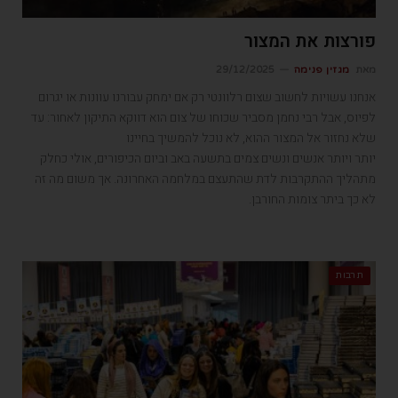
פורצות את המצור
מאת
מגזין פנימה
29/12/2025
אנחנו עשויות לחשוב שצום רלוונטי רק אם ימחק עבורנו עוונות או יגרום
לפיוס, אבל רבי נחמן מסביר שכוחו של צום הוא דווקא התיקון לאחור: עד
שלא נחזור אל המצור ההוא, לא נוכל להמשיך בחיינו
יותר ויותר אנשים ונשים צמים בתשעה באב וביום הכיפורים, אולי כחלק
מתהליך ההתקרבות לדת שהתעצם במלחמה האחרונה. אך משום מה זה
לא כך ביתר צומות החורבן.
תרבות