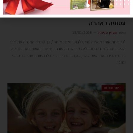
עטופה באהבה
מאת
מגזין פנימה
13/01/2026
״כל אחת אומרת איזה פריט לבוש מייצג אותה״, כך פתחה המנחה את סבב
ההיכרות בלימודי הסטיילינג שבהם הוכשרתי. מפגש ראשון, ואני עוד לא
בדיוק מכירה את השפה הזו, שקושרת בין בגדים לרגשות באופן כה טבעי
ומובן.
חינוך והורות