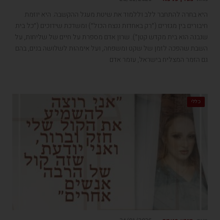
היא בחרה להתחבר ללב וללמוד את שיטת מעגל ההקשבה. היא יוזמת
חיבורים בין מגזרים (״רק באחדות ננצח הכול״) ומשדכת שידוכים (״כל בית
שנבנה הוא בית מקדש קטן״). שרון אדם מספרת על חיים של שליחות, על
השבת שהפכה לזמן של שקט ומשפחה, ועל אימהוּת לשלושה בנים, בהם
גם הזמר המצליח בישראל, עומר אדם
כללי