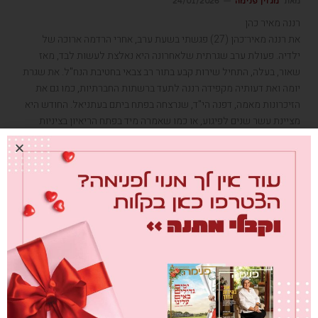
מאת
מגזין פנימה
24/01/2026
רננה מאיר כהן
את רננה מאיר־כהן (27) פגשתי בשעת ערב, אחרי הרדמה ארוכה של
ילדיה. פעולת ערב שגרתית שלאחרונה היא נאלצת לעשות לבד, מאז
שאור, בעלה, התחיל שירות קבע בתור רב צבאי בחטיבת הנח"ל. את שגרת
יומה ואת דעותיה מקפידה רננה לתעד ברשתות החברתיות, כמו גם את
הזיכרונות מאמה, דפנה הי"ד, שנרצחה בפתח ביתם בעתניאל. החודש היא
מציינת עשר שנים לפיגוע, או כמו שאמרה מיד בפתח הריאיון בציניות
האופיינית לה: "השנה מתקיימות חגיגות העשור".
כללי