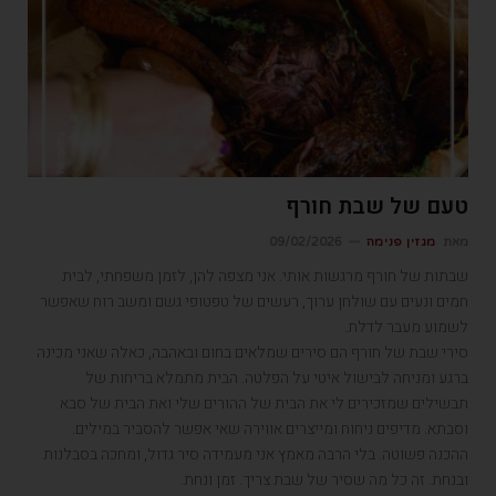
טעם של שבת חורף
מאת
מגזין פנימה
09/02/2026
שבתות של חורף מרגשות אותי. אני מצפה להן, לזמן משפחתי, לבית
חמים ונעים עם שולחן ערוך, רעשים של טפטופי גשם ומשב רוח שאפשר
לשמוע מעבר לדלת.
סירי שבת של חורף הם סירים שמלאים בחום ובאהבה, כאלה שאני מכינה
ברגע ומניחה לבישול איטי על הפלטה. הבית מתמלא בריחות של
תבשילים שמזכירים לי את הבית של ההורים שלי ואת הבית של סבא
וסבתא. מדיפים ניחוח ומייצרים אווירה שאי אפשר להסביר במילים.
ההכנה פשוטה. בלי הרבה מאמץ אני מעמידה סיר גדול, ומחכה בסבלנות
ובנחת. זה כל מה שסיר של שבת צריך. זמן ונחת.