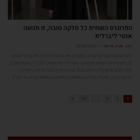
הפרוגרס השחית כל חלקה טובה, זו תנועה
אנטי־ליברלית
מאת
מגזין פנימה
12/01/2026
היא לא מתרגשת מביקורת, ומזמינה את מתנגדיה לנהל דיון ענייני. חשוב
לה להצביע על המחירים שגובה הקריירה מאימהות, ולדבריה הפמיניזם בן
זמננו פוגע קודם כול בנשים עצמן. עורכת הדין צפנת נורדמן מאמינה
בצדקת הדרך, פועלת בכלים משפטיים ונלחמת בטחנות הצדק, עד לבג"ץ
Next
31
…
3
2
1