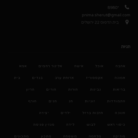
*8980
pnima.sherut@gmail.com
בית הדפוס 22 ירושלים
תגיות
אהבה
אוכל
אישה
אלינור רחמים
אמא
אמונה
אקססוריז
ארוחת ערב
בגדים
בית
בריאות
גבינות
הורות
הורים
הריון
התמודדות
זוגיות
חג
חגים
חורף
חנוכה
חרבות ברזל
ילדים
יצירה
כיסוי ראש
לבוש
לידה
מגזין פנימה
מוזיקה
מלחמה
משפחה
מתכון
מתכונים