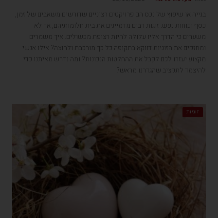
בנייה או שיפוץ של נכס הם פרויקטים רציניים שדורשים משאבים של זמן,
כסף וכוחות נפש. זוגות רבים מדמיינים את בית חלומותיהם, אך לא
משערים כי הדרך אליו עלולה להיות רצופת מכשולים. איך משמרים
ומחזקים את הזוגיות דווקא בתקופה כל כך מורכבת ולחוצה? אילו אנשי
מקצוע יעזרו לכם לקבל את ההחלטות הנכונות? ומה נדרש מאיתנו כדי
להיצמד לתקציב שהגדרנו מראש?
זוגיות