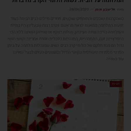
המלחמה על הבית: נשות הלומי הקרב מדברות
מאת
אלישבע אופן
28/04/2020
כשהקרבות שוככים והתותחים שוקטים, חוזרים חיילים רבים הביתה בעוד
זוועות המלחמה ממאנות לצאת מראשם. נשים רבות שבעליהן היו בחזית
והמלחמה הדירה שינה מעיניהן, מגלות דווקא אז שחייהן השתנו ללא הכר.
התפרצויות זעם, התמכרויות, התנהלות כלכלית חסרת אחריות וקושי רגשי
גדול הם מנת חלקם של הלומי קרב רבים. נשים שמנהלות מלחמה על ביתן
הפרטי מספרות ומשתפות בקושי הגדול ובגעגועים העזים לבעל שאיננו
עוד כשהיה
זוגיות