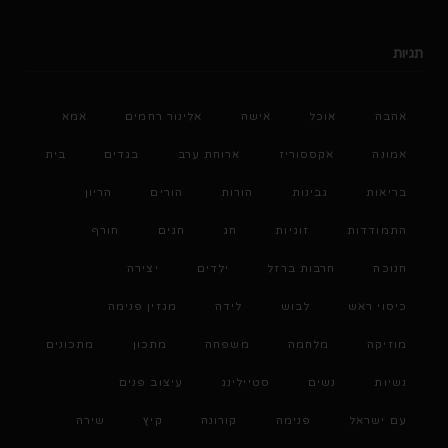
תגיות
אהבה
אוכל
אישה
אלינור רחמים
אמא
אמונה
אקססוריז
ארוחת ערב
בגדים
בית
בריאות
גבינות
הורות
הורים
הריון
התמודדות
זוגיות
חג
חגים
חורף
חנוכה
חרבות ברזל
ילדים
יצירה
כיסוי ראש
לבוש
לידה
מגזין פנימה
מוזיקה
מלחמה
משפחה
מתכון
מתכונים
נשיות
נשים
סטיילינג
עיצוב פנים
עם ישראל
פנימה
קורונה
קיץ
שירה