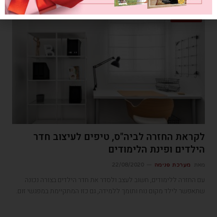
עיצוב פנים
לקראת החזרה לביה"ס, טיפים לעיצוב חדר
הילדים ופינת הלימודים
מאת
מערכת פנימה
22/08/2020
עם החזרה ללימודים, חשוב לעצב ולסדר את חדר הילדים בצורה נכונה
שתאפשר לילד מקום נוח ותומך ללמידה, גם כזו המתקיימת במפגשי זום.