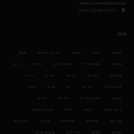
pnima.sherut@gmail.com
בית הדפוס 22 ירושלים
תגיות
אהבה
אוכל
אישה
אלינור רחמים
אמא
אמונה
אקססוריז
ארוחת ערב
בגדים
בית
בריאות
גבינות
הורות
הורים
הריון
התמודדות
זוגיות
חג
חגים
חורף
חנוכה
חרבות ברזל
ילדים
יצירה
כיסוי ראש
לבוש
לידה
מגזין פנימה
מוזיקה
מלחמה
משפחה
מתכון
מתכונים
נשיות
נשים
סטיילינג
עיצוב פנים