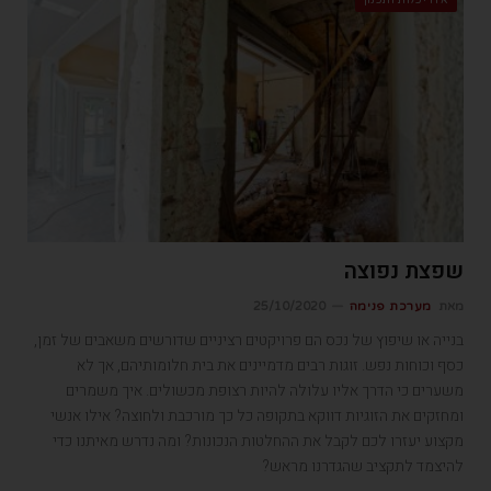
אדריכלות ותכנון
שפצת נפוצה
מאת
מערכת פנימה
25/10/2020
בנייה או שיפוץ של נכס הם פרויקטים רציניים שדורשים משאבים של זמן,
כסף וכוחות נפש. זוגות רבים מדמיינים את בית חלומותיהם, אך לא
משערים כי הדרך אליו עלולה להיות רצופת מכשולים. איך משמרים
ומחזקים את הזוגיות דווקא בתקופה כל כך מורכבת ולחוצה? אילו אנשי
מקצוע יעזרו לכם לקבל את ההחלטות הנכונות? ומה נדרש מאיתנו כדי
להיצמד לתקציב שהגדרנו מראש?