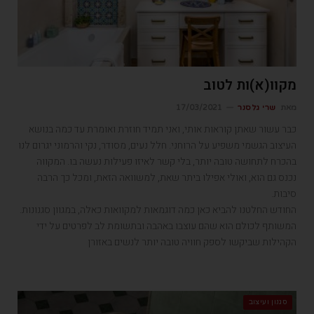
מקוו(א)ות לטוב
מאת
שרי גלסנר
17/03/2021
כבר עשור שאתן קוראות אותי, ואני תמיד חוזרת ואומרת עד כמה בנושא
העיצוב הגשמי משפיע על הרוחני. חלל נעים, מסודר, נקי והרמוני יגרום לנו
בהכרח לתחושה טובה יותר, בלי קשר לאיזו פעילות נעשה בו. המקווה
נכנס גם הוא, ואולי אפילו ביתר שאת, למשוואה הזאת, ומכל כך הרבה
סיבות.
החודש החלטנו להביא כאן כמה דוגמאות למקוואות כאלה, במגוון סגנונות.
המשותף לכולם הוא שהם עוצבו באהבה ובתשומת לב לפרטים על ידי
הקהילות שביקשו לספק חוויה טובה יותר לנשים באזורן
סגנון ועיצוב