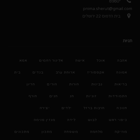
*8980
pnima.sherut@gmail.com
בית הדפוס 22 ירושלים
תגיות
אהבה
אוכל
אישה
אלינור רחמים
אמא
אמונה
אקססוריז
ארוחת ערב
בגדים
בית
בריאות
גבינות
הורות
הורים
הריון
התמודדות
זוגיות
חג
חגים
חורף
חנוכה
חרבות ברזל
ילדים
יצירה
כיסוי ראש
לבוש
לידה
מגזין פנימה
מוזיקה
מלחמה
משפחה
מתכון
מתכונים