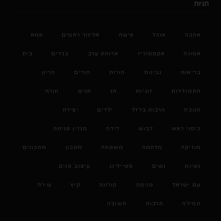
תגיות
אהבה
אוכל
אישה
אלינור רחמים
אמא
אמונה
אקססוריז
ארוחת ערב
בגדים
בית
בריאות
גבינות
הורות
הורים
הריון
התמודדות
זוגיות
חג
חגים
חורף
חנוכה
חרבות ברזל
ילדים
יצירה
כיסוי ראש
לבוש
לידה
מגזין פנימה
מוזיקה
מלחמה
משפחה
מתכון
מתכונים
נשיות
נשים
סטיילינג
עיצוב פנים
עם ישראל
פנימה
קורונה
קיץ
שירה
תפילה
תרבות
תשובה