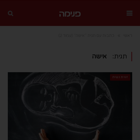
»
ראשי
כתבות עם תגית "אישה"
(עמוד 2)
תגית:
אישה
זווית נשית