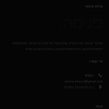
אודות פנימה
פורטל 'פנימה' מביא אלייך עולם עשיר של תוכן נשי איכותי. את מוזמנת
ליהנות מכתבות, טורים ומגזינים מאת נבחרת הכותבות שלנו!
צרי קשר!
*8980
pnima.sherut@gmail.com
בית הדפוס 22 ירושלים
תגיות