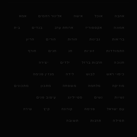
אהבה
אוכל
אישה
אלינור רחמים
אמא
אמונה
אקססוריז
ארוחת ערב
בגדים
בית
בריאות
גבינות
הורות
הורים
הריון
התמודדות
זוגיות
חג
חגים
חורף
חנוכה
חרבות ברזל
ילדים
יצירה
כיסוי ראש
לבוש
לידה
מגזין פנימה
מוזיקה
מלחמה
משפחה
מתכון
מתכונים
נשיות
נשים
סטיילינג
עיצוב פנים
עם ישראל
פנימה
קורונה
קיץ
שירה
תפילה
תרבות
תשובה