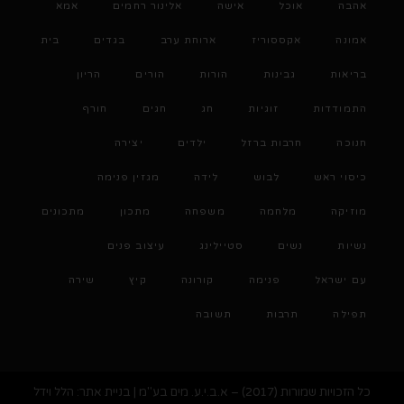
אהבה
אוכל
אישה
אלינור רחמים
אמא
אמונה
אקססוריז
ארוחת ערב
בגדים
בית
בריאות
גבינות
הורות
הורים
הריון
התמודדות
זוגיות
חג
חגים
חורף
חנוכה
חרבות ברזל
ילדים
יצירה
כיסוי ראש
לבוש
לידה
מגזין פנימה
מוזיקה
מלחמה
משפחה
מתכון
מתכונים
נשיות
נשים
סטיילינג
עיצוב פנים
עם ישראל
פנימה
קורונה
קיץ
שירה
תפילה
תרבות
תשובה
כל הזכויות שמורות (2017) – א.ב.י.ע. מים בע"מ | בניית אתר: הלל וידל