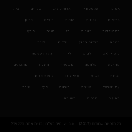
אמונה
אקססוריז
ארוחת ערב
בגדים
בית
בריאות
גבינות
הורות
הורים
הריון
התמודדות
זוגיות
חג
חגים
חורף
חנוכה
חרבות ברזל
ילדים
יצירה
כיסוי ראש
לבוש
לידה
מגזין פנימה
מוזיקה
מלחמה
משפחה
מתכון
מתכונים
נשיות
נשים
סטיילינג
עיצוב פנים
עם ישראל
פנימה
קורונה
קיץ
שירה
תפילה
תרבות
תשובה
כל הזכויות שמורות (2017) – א.ב.י.ע. מים בע"מ | בניית אתר: הלל וידל