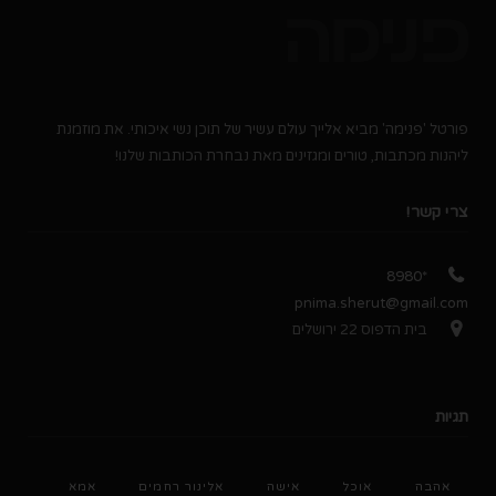
פורטל 'פנימה' מביא אלייך עולם עשיר של תוכן נשי איכותי. את מוזמנת
ליהנות מכתבות, טורים ומגזינים מאת נבחרת הכותבות שלנו!
צרי קשר!
*8980
pnima.sherut@gmail.com
בית הדפוס 22 ירושלים
תגיות
אהבה
אוכל
אישה
אלינור רחמים
אמא