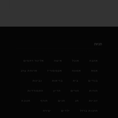
תגיות
אהבה
אוכל
אישה
אלינור רחמים
אמא
אמונה
אקססוריז
ארוחת ערב
בגדים
בית
בריאות
גבינות
הורות
הורים
הריון
התמודדות
זוגיות
חג
חגים
חורף
חנוכה
חרבות ברזל
ילדים
יצירה