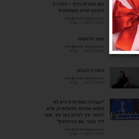
כאן חוגגים בכיף – המדריך
לתכנון חוויה משפחתית
info@chief-digital.com
0
26/07/2026
שער הדמעות
info@chief-digital.com
0
26/07/2026
מחברת לבבות
info@chief-digital.com
0
26/07/2026
"העבודה האמיתית היא לא
לחפש אחדות מלאכותית, אלא
ללמוד איך לחיות כאן יחד, אחד
ליד השני, עם הוויכוחים"
info@chief-digital.com
0
26/07/2026