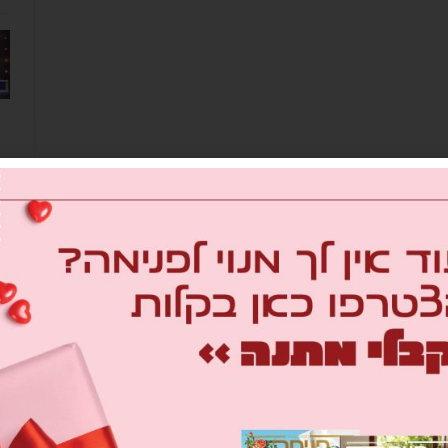
מב
om
26