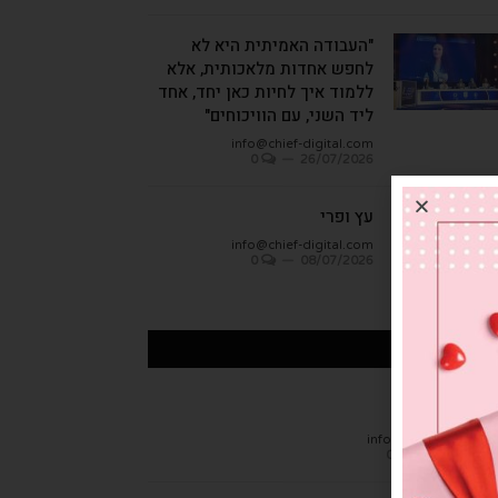
"העבודה האמיתית היא לא
לחפש אחדות מלאכותית, אלא
ללמוד איך לחיות כאן יחד, אחד
ליד השני, עם הוויכוחים"
info@chief-digital.com
0
26/07/2026
עץ ופרי
info@chief-digital.com
0
08/07/2026
כתבות אחרונות
חן הגמבה
info@chief-digital.c
0
26/07/20