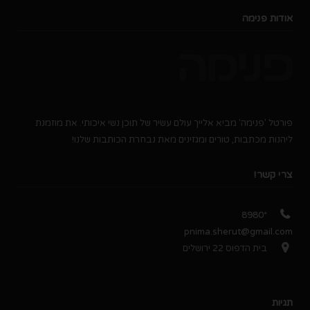
אודות פנימה
פורטל 'פנימה' מביא אלייך עולם עשיר של תוכן נשי איכותי. את מוזמנת
ליהנות מכתבות, טורים ומגזינים מאת נבחרת הכותבות שלנו!
צרי קשר!
*8980
pnima.sherut@gmail.com
בית הדפוס 22 ירושלים
תגיות