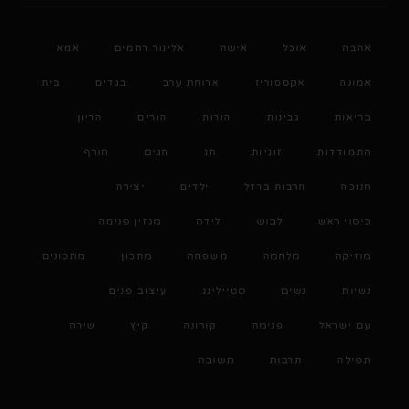
אהבה
אוכל
אישה
אלינור רחמים
אמא
אמונה
אקססוריז
ארוחת ערב
בגדים
בית
בריאות
גבינות
הורות
הורים
הריון
התמודדות
זוגיות
חג
חגים
חורף
חנוכה
חרבות ברזל
ילדים
יצירה
כיסוי ראש
לבוש
לידה
מגזין פנימה
מוזיקה
מלחמה
משפחה
מתכון
מתכונים
נשיות
נשים
סטיילינג
עיצוב פנים
עם ישראל
פנימה
קורונה
קיץ
שירה
תפילה
תרבות
תשובה