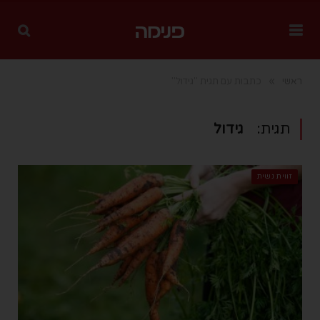
»
ראשי
כתבות עם תגית "גידול"
תגית:
גידול
זווית נשית