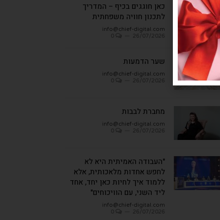
כאן חוגגים בכיף – המדריך
לתכנון חוויה משפחתית
info@chief-digital.com
0
26/07/2026
שער הדמעות
info@chief-digital.com
0
26/07/2026
מחברת לבבות
info@chief-digital.com
0
26/07/2026
"העבודה האמיתית היא לא
לחפש אחדות מלאכותית, אלא
ללמוד איך לחיות כאן יחד, אחד
ליד השני, עם הוויכוחים"
info@chief-digital.com
0
26/07/2026