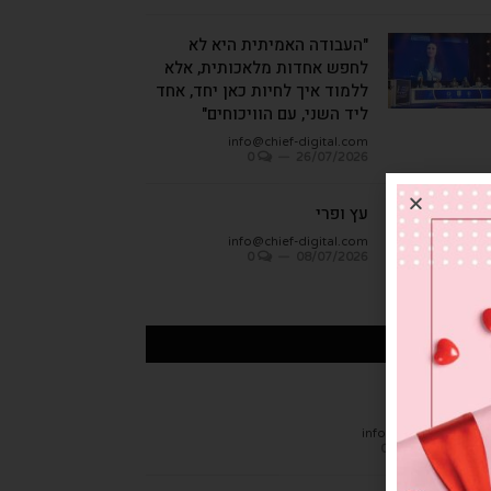
"העבודה האמיתית היא לא
לחפש אחדות מלאכותית, אלא
ללמוד איך לחיות כאן יחד, אחד
ליד השני, עם הוויכוחים"
info@chief-digital.com
0
26/07/2026
עץ ופרי
info@chief-digital.com
0
08/07/2026
כתבות אחרונות
חן הגמבה
info@chief-digital.c
0
26/07/20