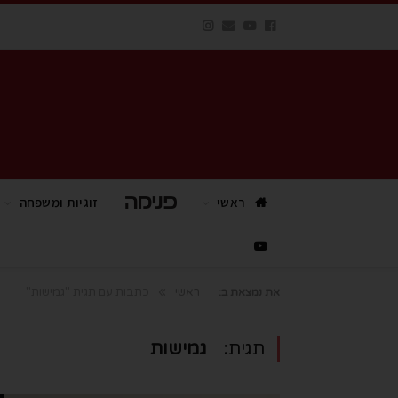
ראשי
פנימה TV
זוגיות ומשפחה
»
ראשי
כתבות עם תגית "גמישות"
את נמצאת ב:
תגית:
גמישות