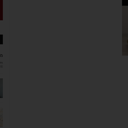
מב
om
26