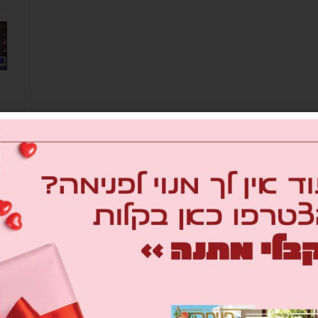
מב
om
26