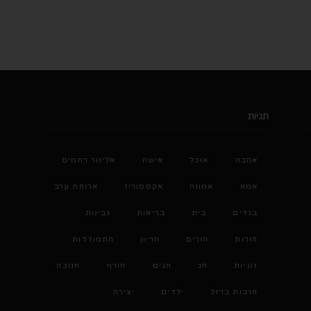
תגיות
אהבה
אוכל
אישה
אלינור רחמים
אמא
אמונה
אקססוריז
ארוחת ערב
בגדים
בית
בריאות
גבינות
הורות
הורים
הריון
התמודדות
זוגיות
חג
חגים
חורף
חנוכה
חרבות ברזל
ילדים
יצירה