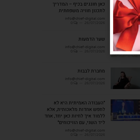
כאן חוגגים בכיף – המדריך
לתכנון חוויה משפחתית
info@chief-digital.com
0
26/07/2026
שער הדמעות
info@chief-digital.com
0
26/07/2026
מחברת לבבות
info@chief-digital.com
0
26/07/2026
"העבודה האמיתית היא לא
לחפש אחדות מלאכותית, אלא
ללמוד איך לחיות כאן יחד, אחד
ליד השני, עם הוויכוחים"
info@chief-digital.com
0
26/07/2026