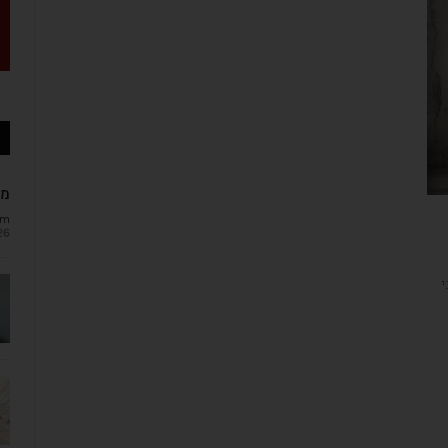
מב
om
26
י