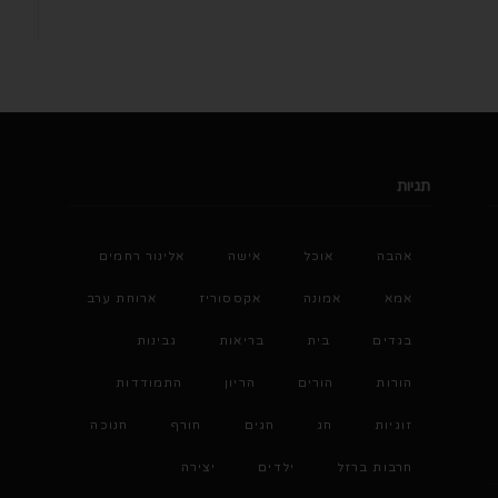
תגיות
אהבה
אוכל
אישה
אלינור רחמים
אמא
אמונה
אקססוריז
ארוחת ערב
בגדים
בית
בריאות
גבינות
הורות
הורים
הריון
התמודדות
זוגיות
חג
חגים
חורף
חנוכה
חרבות ברזל
ילדים
יצירה