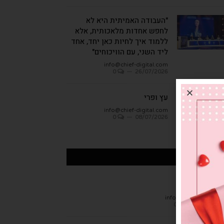
"העבודה האמיתית היא לא
לחפש אחדות מלאכותית, אלא
ללמוד איך לחיות כאן יחד, אחד
ליד השני, עם הוויכוחים"
info@chief-digital.com
0
26/07/2026
עץ ופרי
info@chief-digital.com
0
08/07/2026
כתבות אחרונות
חן הגמבה
info@chief-digital.c
0
26/07/20