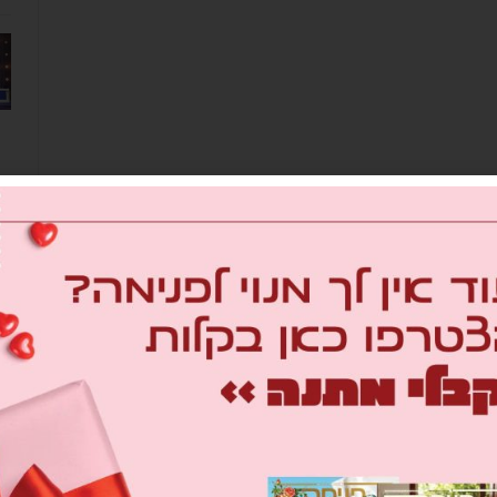
מב
om
26