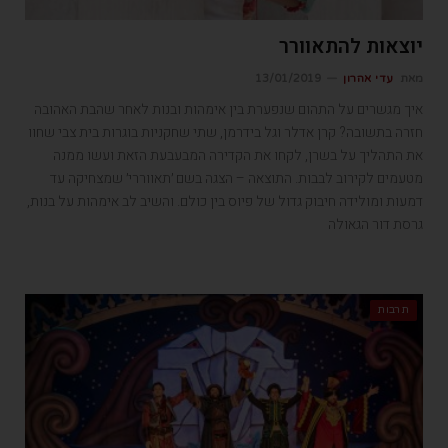
יוצאות להתאוורר
מאת
עדי אהרון
13/01/2019
איך מגשרים על התהום שנפערת בין אימהות ובנות לאחר שהבת האהובה
חזרה בתשובה? קרן אדלר וגל בידרמן, שתי שחקניות בוגרות בית צבי שחוו
את התהליך על בשרן, לקחו את הקדירה המבעבעת הזאת ועשו ממנה
מטעמים לקירוב לבבות. התוצאה – הצגה בשם ׳תאווררי׳ שמצחיקה עד
דמעות ומולידה חיבוק גדול של פיוס בין כולם. והשיב לב אימהות על בנות,
גרסת דור הגאולה
תרבות