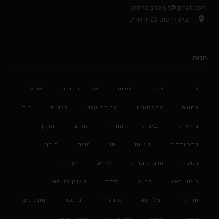
pnima.sherut@gmail.com
בית הדפוס 22 ירושלים
תגיות
אהבה
אוכל
אישה
אלינור רחמים
אמא
אמונה
אקססוריז
ארוחת ערב
בגדים
בית
בריאות
גבינות
הורות
הורים
הריון
התמודדות
זוגיות
חג
חגים
חורף
חנוכה
חרבות ברזל
ילדים
יצירה
כיסוי ראש
לבוש
לידה
מגזין פנימה
מוזיקה
מלחמה
משפחה
מתכון
מתכונים
נשיות
נשים
סטיילינג
עיצוב פנים