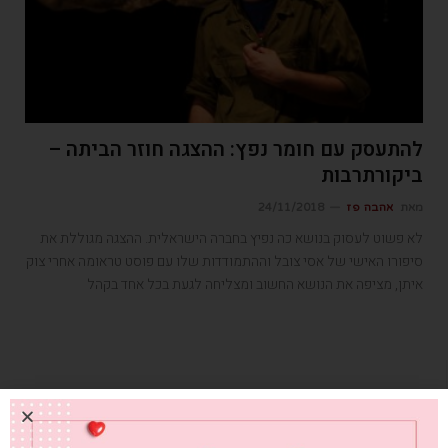
להתעסק עם חומר נפץ: ההצגה חוזר הביתה –
ביקורתרבות
מאת
אהבה פז
24/11/2018
לא פשוט לעסוק בנושא כה נפיץ בחברה הישראלית. ההצגה מגוללת את
סיפורו האישי של אסי צובל וההתמודדות שלו עם פוסט טראומה אחרי צוק
איתן, מציפה את הנושא החשוב ומצליחה לגעת בכל אחד בקהל