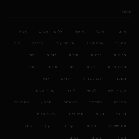
תגיות
אהבה
אוכל
אישה
אלינור רחמים
אמא
אמונה
אקססוריז
ארוחת ערב
בגדים
בית
בריאות
גבינות
הורות
הורים
הריון
התמודדות
זוגיות
חג
חגים
חורף
חנוכה
חרבות ברזל
ילדים
יצירה
כיסוי ראש
לבוש
לידה
מגזין פנימה
מוזיקה
מלחמה
משפחה
מתכון
מתכונים
נשיות
נשים
סטיילינג
עיצוב פנים
עם ישראל
פנימה
קורונה
קיץ
שירה
תפילה
תרבות
תשובה