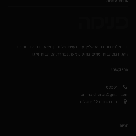
אודות פנימה
פורטל 'פנימה' מביא אלייך עולם עשיר של תוכן נשי איכותי. את מוזמנת
ליהנות מכתבות, טורים ומגזינים מאת נבחרת הכותבות שלנו!
צרי קשר!
*8980
pnima.sherut@gmail.com
בית הדפוס 22 ירושלים
תגיות