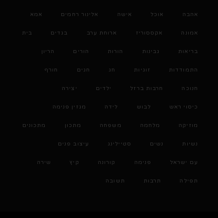
אהבה
אוכל
אישה
אלינור רחמים
אמא
אמונה
אקססוריז
ארוחת ערב
בגדים
בית
בריאות
גבינות
הורות
הורים
הריון
התמודדות
זוגיות
חג
חגים
חורף
חנוכה
חרבות ברזל
ילדים
יצירה
כיסוי ראש
לבוש
לידה
מגזין פנימה
מוזיקה
מלחמה
משפחה
מתכון
מתכונים
נשיות
נשים
סטיילינג
עיצוב פנים
עם ישראל
פנימה
קורונה
קיץ
שירה
תפילה
תרבות
תשובה