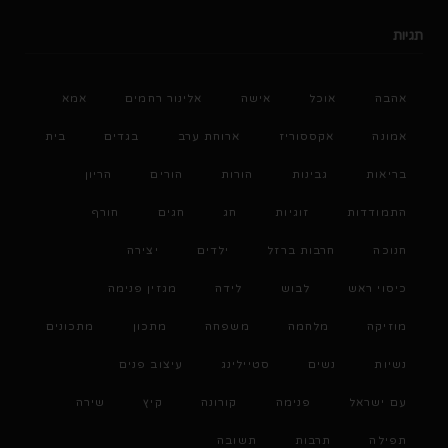
תגיות
אהבה
אוכל
אישה
אלינור רחמים
אמא
אמונה
אקססוריז
ארוחת ערב
בגדים
בית
בריאות
גבינות
הורות
הורים
הריון
התמודדות
זוגיות
חג
חגים
חורף
חנוכה
חרבות ברזל
ילדים
יצירה
כיסוי ראש
לבוש
לידה
מגזין פנימה
מוזיקה
מלחמה
משפחה
מתכון
מתכונים
נשיות
נשים
סטיילינג
עיצוב פנים
עם ישראל
פנימה
קורונה
קיץ
שירה
תפילה
תרבות
תשובה