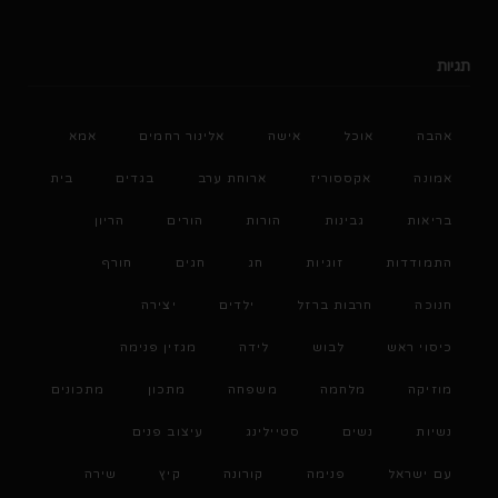
תגיות
אהבה
אוכל
אישה
אלינור רחמים
אמא
אמונה
אקססוריז
ארוחת ערב
בגדים
בית
בריאות
גבינות
הורות
הורים
הריון
התמודדות
זוגיות
חג
חגים
חורף
חנוכה
חרבות ברזל
ילדים
יצירה
כיסוי ראש
לבוש
לידה
מגזין פנימה
מוזיקה
מלחמה
משפחה
מתכון
מתכונים
נשיות
נשים
סטיילינג
עיצוב פנים
עם ישראל
פנימה
קורונה
קיץ
שירה