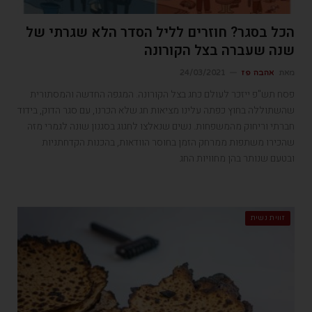
הכל בסגר? חוזרים לליל הסדר הלא שגרתי של
שנה שעברה בצל הקורונה
מאת
אהבה פז
24/03/2021
פסח תש"פ ייזכר לעולם כחג בצל הקורונה. המגפה החדשה והמסתורית
שהשתוללה בחוץ כפתה עלינו מציאות חג שלא הכרנו, עם סגר הדוק, בידוד
חברתי וריחוק מהמשפחות. נשים שנאלצו לחגוג בסגנון שונה לגמרי מזה
שהכירו משתפות ממרחק הזמן בחוסר הוודאות, בהכנות הקדחתניות
ובטעם שנותר בהן מחוויות החג
זווית נשית