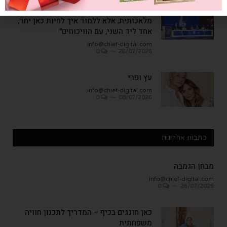
"העבודה האמיתית היא לא לחפש אחדות
מלאכותית, אלא ללמוד איך לחיות כאן יחד,
אחד ליד השני, עם הוויכוחים"
info@chief-digital.com
0
26/07/2026
עץ ופרי
info@chief-digital.com
0
08/07/2026
כתבות אחרונות
מבחן הגמבה
info@chief-digital.com
0
26/07/2026
כאן חוגגים בכיף – המדריך לתכנון חוויה
משפחתית