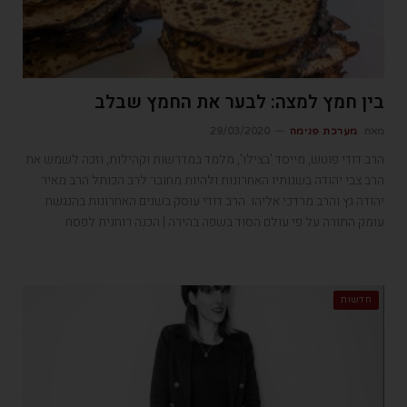
בין חמץ למצה: לבער את החמץ שבלב
מאת
מערכת פנימה
29/03/2020
הרב דודי פוטש, מייסד 'בצילו', מלמד במדרשות וקהילות, וזכה לשמש את
הרב צבי יהודה בשנותיו האחרונות ולהיות מחובר לרב הכותל הרב מאיר
יהודה גץ והרב מרדכי אליהו. הרב דודי עוסק בשנים האחרונות בהנגשת
עומק התורה על פי עולם הסוד בשפה בהירה | הכנה רוחנית לפסח
חדשות