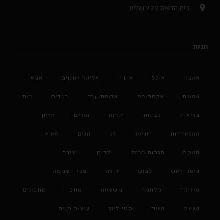
בית הדפוס 22 ירושלים
תגיות
אהבה
אוכל
אישה
אלינור רחמים
אמא
אמונה
אקססוריז
ארוחת ערב
בגדים
בית
בריאות
גבינות
הורות
הורים
הריון
התמודדות
זוגיות
חג
חגים
חורף
חנוכה
חרבות ברזל
ילדים
יצירה
כיסוי ראש
לבוש
לידה
מגזין פנימה
מוזיקה
מלחמה
משפחה
מתכון
מתכונים
נשיות
נשים
סטיילינג
עיצוב פנים