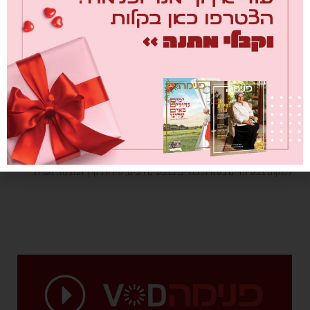
Tea Time – הפקת אופנה בצל הטרור
מאת
הילה בוסקילה
01/08/2018
בלב היער השרוף מעפיפוני התבערה, החליטו נשות המושב שוקדה
שבעוטף עזה לחזור אל היער שלהן ולקיים שם מסיבת תה אופנתית. יחד
עם הסטייליסטית הילה בוסקילה, תושבת שוקדה בעצמה, הן החזירו
למקום צבע וחיים בעזרת בגדים בצבעים רכים, פירות קיץ ועוצמה נשית