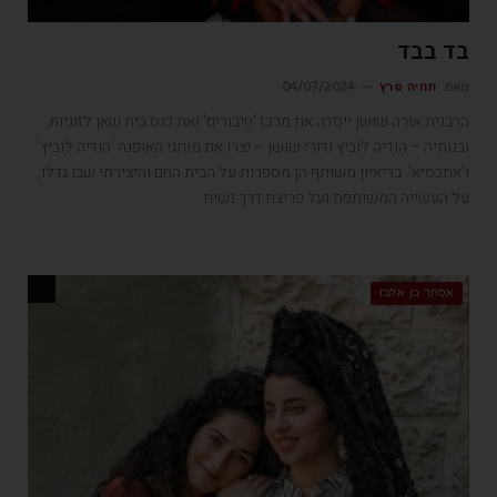
בד בבד
מאת
תחיה פרץ
04/07/2024
הרבנית אורה שושן ייסדה את מרכז 'חיבורים' ואת כנס בית שאן לזוגיות,
ובנותיה – הודיה לוביץ ודורי שושן – יצרו את מותגי האופנה 'הודיה לוביץ'
ו'אתכסיא'. בריאיון משותף הן מספרות על הבית החם והיצירתי שבו גדלו,
על העשייה המשותפת ועל פריצת דרך נשית
אסתר בן אלבז