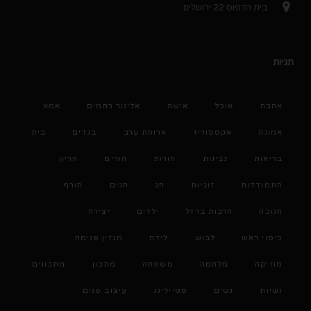
בית הדפוס 22 ירושלים
תגיות
אהבה
אוכל
אישה
אלינור רחמים
אמא
אמונה
אקססוריז
ארוחת ערב
בגדים
בית
בריאות
גבינות
הורות
הורים
הריון
התמודדות
זוגיות
חג
חגים
חורף
חנוכה
חרבות ברזל
ילדים
יצירה
כיסוי ראש
לבוש
לידה
מגזין פנימה
מוזיקה
מלחמה
משפחה
מתכון
מתכונים
נשיות
נשים
סטיילינג
עיצוב פנים