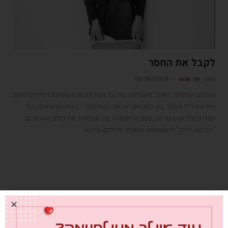
לקבל את החסר
מאת
חני פנש
02/04/2019
מתנדבי עמותת "נאוה" פועלים רבות על מנת לכנס משפחות ויחידים לחגוג
יחד את ליל הסדר. בין הנוכחים יש את הוותיקים – כאלו שמגיעים בכל
שנה וכאלו שהצטרפו בפעם הראשונה. מה שמאחד את כולם הוא מיזם
"הכיסא הריק" למשפחות השכול. פרויקט מרגש