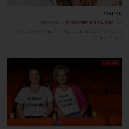
עץ ופרי
מאת
INFO@CHIEF-DIGITAL.COM
08/07/2026
אביה חדד מורנו (25) מהמושב שוקדה איבדה את אביה, סא"ל עמנואל
מורנו ז"ל, לפני 20…
כיכר העיר