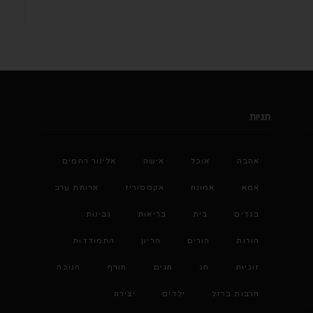
תגיות
אהבה
אוכל
אישה
אלינור רחמים
אמא
אמונה
אקססוריז
ארוחת ערב
בגדים
בית
בריאות
גבינות
הורות
הורים
הריון
התמודדות
זוגיות
חג
חגים
חורף
חנוכה
חרבות ברזל
ילדים
יצירה