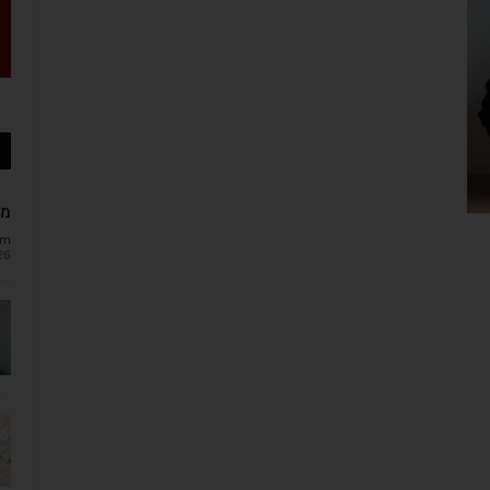
מב
om
26