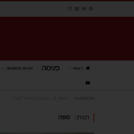
ראשי
פנימה TV
זוגיות ומשפחה
»
ראשי
כתבות עם תגית "ספה"
את נמצאת ב:
תגית:
ספה