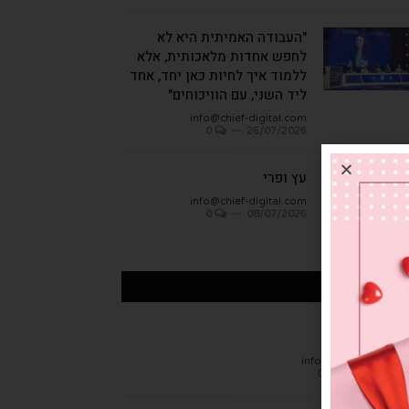
"העבודה האמיתית היא לא
לחפש אחדות מלאכותית, אלא
ללמוד איך לחיות כאן יחד, אחד
ליד השני, עם הוויכוחים"
info@chief-digital.com
0
26/07/2026
עץ ופרי
info@chief-digital.com
0
08/07/2026
כתבות אחרונות
חן הגמבה
info@chief-digital.c
0
26/07/20