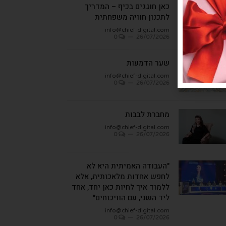
כאן חוגגים בכיף – המדריך
לתכנון חוויה משפחתית
info@chief-digital.com
0
26/07/2026
שער הדמעות
info@chief-digital.com
0
26/07/2026
מחברת לבבות
info@chief-digital.com
0
26/07/2026
"העבודה האמיתית היא לא
לחפש אחדות מלאכותית, אלא
ללמוד איך לחיות כאן יחד, אחד
ליד השני, עם הוויכוחים"
info@chief-digital.com
0
26/07/2026