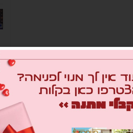
מב
om
26