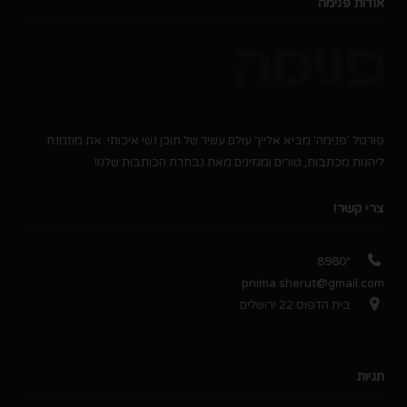
אודות פנימה
פורטל 'פנימה' מביא אלייך עולם עשיר של תוכן נשי איכותי. את מוזמנת
ליהנות מכתבות, טורים ומגזינים מאת נבחרת הכותבות שלנו!
צרי קשר!
*8980
pnima.sherut@gmail.com
בית הדפוס 22 ירושלים
תגיות