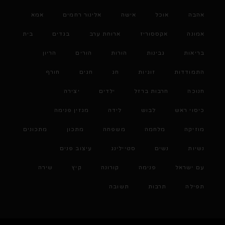
אהבה
אוכל
אישה
אלינור רחמים
אמא
אמונה
אקססוריז
ארוחת ערב
בגדים
בית
בריאות
גבינות
הורות
הורים
הריון
התמודדות
זוגיות
חג
חגים
חורף
חנוכה
חרבות ברזל
ילדים
יצירה
כיסוי ראש
לבוש
לידה
מגזין פנימה
מוזיקה
מלחמה
משפחה
מתכון
מתכונים
נשיות
נשים
סטיילינג
עיצוב פנים
עם ישראל
פנימה
קורונה
קיץ
שירה
תפילה
תרבות
תשובה