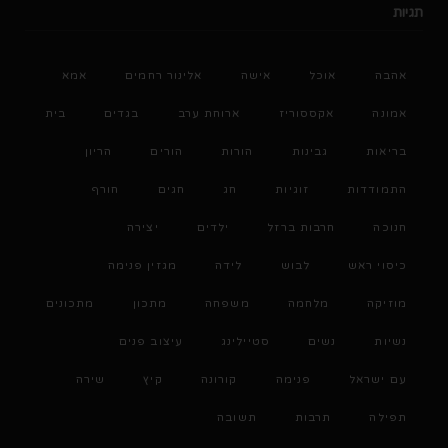
תגיות
אהבה
אוכל
אישה
אלינור רחמים
אמא
אמונה
אקססוריז
ארוחת ערב
בגדים
בית
בריאות
גבינות
הורות
הורים
הריון
התמודדות
זוגיות
חג
חגים
חורף
חנוכה
חרבות ברזל
ילדים
יצירה
כיסוי ראש
לבוש
לידה
מגזין פנימה
מוזיקה
מלחמה
משפחה
מתכון
מתכונים
נשיות
נשים
סטיילינג
עיצוב פנים
עם ישראל
פנימה
קורונה
קיץ
שירה
תפילה
תרבות
תשובה