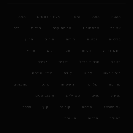
אהבה
אוכל
אישה
אלינור רחמים
אמא
אמונה
אקססוריז
ארוחת ערב
בגדים
בית
בריאות
גבינות
הורות
הורים
הריון
התמודדות
זוגיות
חג
חגים
חורף
חנוכה
חרבות ברזל
ילדים
יצירה
כיסוי ראש
לבוש
לידה
מגזין פנימה
מוזיקה
מלחמה
משפחה
מתכון
מתכונים
נשיות
נשים
סטיילינג
עיצוב פנים
עם ישראל
פנימה
קורונה
קיץ
שירה
תפילה
תרבות
תשובה