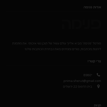
אודות פנימה
פורטל 'פנימה' מביא אלייך עולם עשיר של תוכן נשי איכותי. את מוזמנת
ליהנות מכתבות, טורים ומגזינים מאת נבחרת הכותבות שלנו!
צרי קשר!
*8980
pnima.sherut@gmail.com
בית הדפוס 22 ירושלים
תגיות