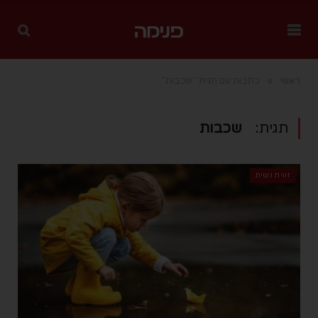
»
ראשי
כתבות עם תגית "שכבות"
תגית:
שכבות
זווית נשית