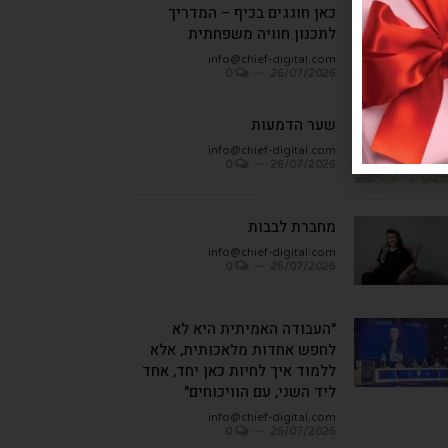
כאן חוגגים בכיף – המדריך
לתכנון חוויה משפחתית
info@chief-digital.com
0
26/07/2026
שער הדמעות
info@chief-digital.com
0
26/07/2026
מחברת לבבות
info@chief-digital.com
0
26/07/2026
"העבודה האמיתית היא לא
לחפש אחדות מלאכותית, אלא
ללמוד איך לחיות כאן יחד, אחד
ליד השני, עם הוויכוחים"
info@chief-digital.com
0
26/07/2026