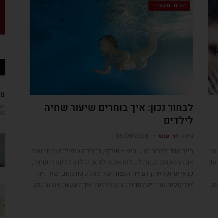
זוגיות ומשפחה
מב
לבחור נכון: איך בוחרים שיעור שחיה
om
26
לילדים
מאת
חני פנש
16/08/2018
אך
חייב אדם ללמד בנו שחיה – ועדיף, בבריכה טיפולית ומחוממת.
 עם
אם החלטתם השנה לשלוח את הילד או הילדה ללימודי שחיה,
כדאי שתקראו קודם את העצות של סטלה פורמנוב, שחיינית
ת.
אולימפית ומדריכת שחיה טיפולית על איך לעשות את זה נכון