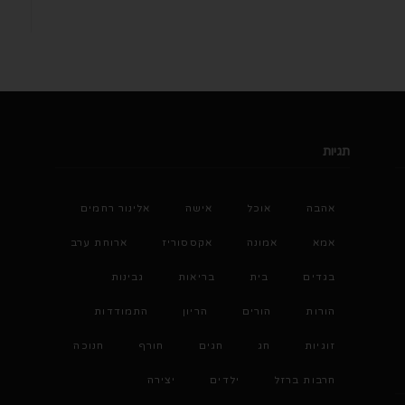
תגיות
אהבה
אוכל
אישה
אלינור רחמים
אמא
אמונה
אקססוריז
ארוחת ערב
בגדים
בית
בריאות
גבינות
הורות
הורים
הריון
התמודדות
זוגיות
חג
חגים
חורף
חנוכה
חרבות ברזל
ילדים
יצירה