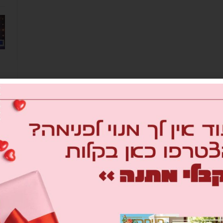
מב
om
26