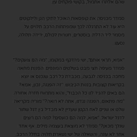
שהם אלתרו אתמול, בקושי פוקחים עין.
סמדר מכניסה את קופסאות האוכל לתיקי הגן ולילקוטים.
היא עוד לא התרגלה לכך שמפתחות הרכב תלויים על
מסמר ליד הדלת. בוסטרים, חגורות לכולם, ירידה תלולה,
נסענו.
"אמא, תראי אותם", ישי מזדקף במקומו, "מה הם צועקים?"
סמדר מעיפה חצי מבט בשלטים המונפים. הפגנת מחאה
מחכה בכניסה לגבעה, מכבדת כל רכב שנכנס או יוצא
בקריאות קצובות בגנות הכיבוש. "זה הפגנה, נכון, אמא?
הם באים להגיד לנו כל הכבוד", והוא מתרווח חזרה אחורה.
"מה פתאום, הפגנה נגדנו, אתה לא רואה?" מוריה מקריאה
שלט או שניים לאח הקטן שעדיין לא מבדיל בין דגל שחור
לדגל ישראל. "אמא, למה הם כועסים? למה הם רוצים
שנלך מכאן?" סמדר לא מוצאת בעצמה מילים. אף אחד
אחר לא עונה, והשאלה של ישי נשארת תלויה בחלל הרכב.