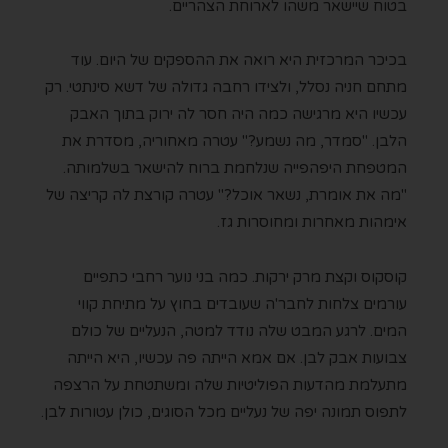
בטוח שיישאר משהו לארוחת הצהריים.
בכיכר המרכזית היא רואה את ההספקים של היום. עוד
מתחם חניה נסלל, ולצידו רחבה גדולה של דשא סינתטי. רק
עכשיו היא מרגישה כמה היה חסר לה ירוק בתוך האבק
הלבן. "סמדר, מה נשמע?" עטרה מאחוריה, מסדרת את
המטפחת היפהפייה שנלחמת ברוח להישאר בשלמותה.
"מה את אומרת, נשאר אוכל?" עטרה קורצת לה קריצה של
אימהות מאחרות ומחוסרות גז.
קוסקוס וקצת מרק ירקות. כמה בני נוער רחבי כתפיים
עורמים צלחות לחבר'ה שעובדים בחוץ על מתיחת קווי
המים. לרגע המבט שלה נודד למטה, הנעליים של כולם
צבועות אבק לבן. אם אמא הייתה פה עכשיו, היא הייתה
מתעלמת מהדעות הפוליטיות שלה ומשתטחת על הרצפה
לתפוס תמונה יפה של נעליים מכל הסוגים, כולן עטורות לבן.