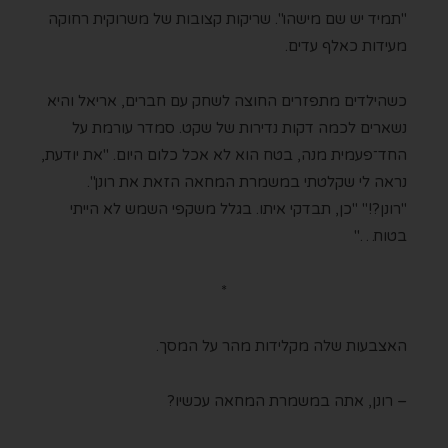
"תמיד יש שם מישהו". שריקות קצובות של משרוקית רחוקה
מעידות כאלף עדים.
כשהילדים מתפזרים החוצה לשחק עם חברים, אריאל והיא
נשארים לכמה דקות נדירות של שקט. סמדר עורמת על
החד־פעמית מנה, בטח הוא לא אכל כלום היום. "את יודעת,
נראה לי שקלטתי במשמרת המחאה הזאת את רונן".
"רונן?!" "כן, תבדקי איתו. בגלל משקפי השמש לא הייתי
בטוח…"
*
האצבעות שלה מקלידות מהר על המסך.
– רונן, אתה במשמרת המחאה עכשיו?