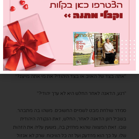
הכביש, איך הוא קונה את השקרים האלה. היא יודעת איך,
היא עצמה הייתה שם פעם. אלוקי הלבבות כולם, בקשה
תפקח לו העיניים לראות אמת פשוטה.
היא לא מוותרת לו. משקפת, שואלת, טוענת, מפריכה.
השעון רץ והם צוללים פנימה. היא מעריכה את רונן, את
הכנות שלו. את מה שהם לא דיברו אף פעם הם פותחים
לרגלי גבעה צעירה.
"אתה בצד של האויב או בצד היהודי? את מי אתה מייצג?"
"רגע, הדאגה לאחר החלש היא לא ערך יהודי?"
סמדר שולחת מבט לשמיים החשוכים. משהו בה מתבהר.
בשביל רונן הדאגה לאחר, החלש, זאת הנקודה היהודית
שבו. זאת המצווה שהוא מחזיק בה, משעין עליה את הזהות
שלו. על כך הוא מזדעק ועל זה כל הוויכוח. שרק לא אגזול