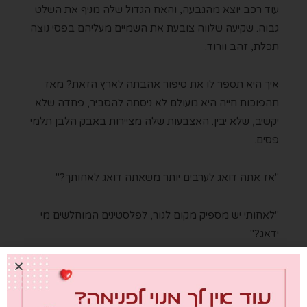
עוד רכב יוצא מהגבעה, והאח הגדול שלה מניף את השלט
גבוה. שקיעה שלווה צובעת את השמיים מעליהם בפסי נוצה
תכלת, זהב וורוד.
איך היא תספר לו את סיפור אהבתה לארץ הזאת? מאז
תהפוכות חייה היא מעולם לא ניסתה להסביר, פחדה שלא
יקשיב, שלא יבין. האצבעות שלה מציירות באבק הלבן תלמי
פסים.
"אז אתה דואג לערבים יותר משאתה דואג לאחותך?"
"לאחותי יש מספיק מקום לגור, לפלסטינים המוחלשים מי
ידאג?"
הראש שלה נטרף, איך הוא לא רואה שהם מחבלים, שהם
מאיימים על חיי האחיינים שלו מדי יום עם בקבוקי תבערה על