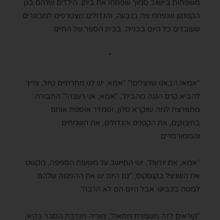
משפחות ביישוב סמוך שפתחו את ביתן. הילדים שלהם בגן
הקטנטן שנפתח פה בגבעה, והגדולים מצטרפים למבוגרים
שעובדים כל היום בבנייה, בבית הספר של החיים.
*
"אמא! הבאנו שניצלים!" "אמא, יש לנו מחרתיים טיול, צריך
להביא קרם הגנה מהבית", "אמא, אני רעבה!" החבורה
מתפרצת למה שנקרא סלון, וסמדר אוספת אותם
בחיבוקים, את הקטנים והגדולים, את השמחים
והממורמרים.
"אמא, את יודעת", ישי התיישב על משענת הספפה, מקשט
את השניצל בקוסקוס, "גם היום יש את ההפגנה שלהם
למטה בכביש. אבל היום הם לא הרבה".
"קוראים לזה משמרת מחאה", מוריה מנדבת הסבר בקיא,