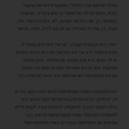
סמדר שולפת את הסלולרי, מתקשרת לאריאל שיעבור
בבית, יחמם חבילה של שניצל דג שיש בפריזר, ושיארוז
בקופסה, כן, עם המכסה הצהוב, לא, בארון הבשרי. יופי,
תודה. כן, את כל החבילה. גם לנו וגם לדדון. תודה אריאל.
"יופי", היא מבשרת לעטרה, "אריאל יביא לכם שניצל דג
מהבית שלנו". היא עוד לא החליטה מה הוא הבית. בינתיים
יש לה שניים. בית אבן מעוצב עם פרגולה, מזגן וספות
מפנקות, וחצי קרוואן שאריאל חצב בו פתח כדי לבנות
מבחוץ תוספת של תא שירותים זמני. והוא לא פחות בית.
היא מתבוננת בעטרה שמתרחקת לכיוון הגנון הקטן. מה יש
לה להתלונן, הבית שלהם במרחק 20 דקות מכאן. היא
יכולה לקפוץ לכבס, להתקלח, להשלים אוכל, לקחת ילדים
למסגרות הקבועות. עטרה ונועם מגיעים מרחוק, כבר
שבועיים עם השירותים הציבוריים האלו ומקלחות אצל