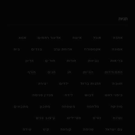
תגיות
אהבה
אוכל
אישה
אלינור רחמים
אמא
אמונה
אקססוריז
ארוחת ערב
בגדים
בית
בריאות
גבינות
הורות
הורים
הריון
התמודדות
זוגיות
חג
חגים
חורף
חנוכה
חרבות ברזל
ילדים
יצירה
כיסוי ראש
לבוש
לידה
מגזין פנימה
מוזיקה
מלחמה
משפחה
מתכון
מתכונים
נשיות
נשים
סטיילינג
עיצוב פנים
עם ישראל
פנימה
קורונה
קיץ
שירה