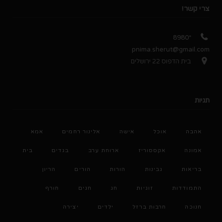
צרי קשר!
*8980
pnima.sherut@gmail.com
בית הדפוס 22 ירושלים
תגיות
אהבה
אוכל
אישה
אלינור רחמים
אמא
אמונה
אקססוריז
ארוחת ערב
בגדים
בית
בריאות
גבינות
הורות
הורים
הריון
התמודדות
זוגיות
חג
חגים
חורף
חנוכה
חרבות ברזל
ילדים
יצירה