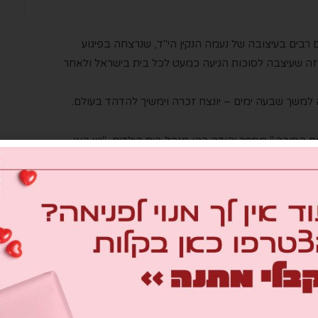
רבים בעיצובה של נעמה הנקין הי"ד, שנרצחה בפיגוע
זה שעיצבה לסוכות הגיעה כמעט לכל בית בישראל ולאחר
למשך שבעה ימים – יונצח זכרה וימשיך להדהד בעולם.
ות הסוכה," מספר יהודה כהן מנהל בית הילדים, "יש כאן
ור."
לכאן כל שנה מחדש – הפעם כרכזת חינוכית." מוסיפה
 את עצמי כילדה שהבינה בפעם הראשונה מהי חווית החג
גרירי ארה"ב, בוגרי בית הילד ומשפחותיהם ועוד.