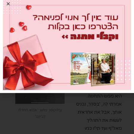
שהיא לא יכולה לשכוח.
"בחורה כתבה לי הודעה
יום לפני סדנה, כשכל
הכרטיסים נמכרו, 'אני
כבר כמה שנים בטיפולי
פוריות, לאחרונה הגעתי
למשקל שיא ואמרו לי
שאני חייבת לעשות עכשיו
הפסקה בטיפולים ולרדת
במשקל. בבקשה תכניסו
אותי, אני חייבת את זה'.
היא ממש התחננה.
אמרתי לה, 'בסדר, נכניס
צילומסך מתוך 'אמא חוזרת
אותך, אבל את אחראית
לג'ינס'
לעשות את התהליך
מאל"ף ועד תי"ו כמו