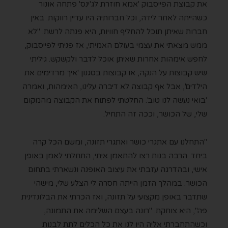
את קבוצת הפייסבוק 'אמא חוזרת לג'ינס' פתחה אונור
כשהייתה לאחר לידה, וכל חברותיה היו עדיין רווקות. באין
חברות שאיתן תוכל להחליף חוויות, היא פנתה לרשת. "לא
ממש מצאתי את עצמי בעולם האמיתי, אז פניתי לפייסבוק,
לחפש אימהות אחרות שאיתן אוכל לדבר ולקשקש. גיליתי
שיש קבוצות על הנקה, או קבוצות בסגנון 'איך מרדימים את
הילדים', אבל אף קבוצה לא דיברה עלינו, האימהות, ואמרה
'בואי נעשה לנו טוב'. החלטתי לפתוח את הקבוצה מהמקום
שלי, של הכושר, וככה זה התחיל.
"התחלנו עם אתגרי כושר ואתגרי תזונה, ומשם הכל קרה
ביחד. הרבה בנות רצו להתאמן איתי, התחלתי לאמן באופן
אישי, ובהדרגה עזבתי את עיצוב האופנה ונשארתי בתחום
הכושר. במהלך הזמן הייתה חסרה לי הצלע שלי, מישהי
שתדבר באופן מקצועי על תזונה, ואז הכרתי את הבלונדינית
פה", היא צוחקת. "רונה בעצם השלימה את התמונה,
וכשהתחברתי אליה היו לנו את כל הכלים לתת לבנות