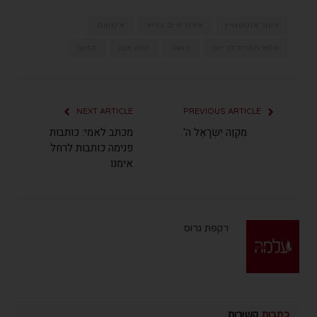
אונור אוקשטיין
אורח חיים בריא
אימהות
אמא חוזרת לג'ינס
כושר
רונה אבן
תזונה
NEXT ARTICLE
PREVIOUS ARTICLE
מִקְוֵה יִשְׂרָאֵל ה'
מכתב לאמי: כותבות
פנימה כותבות לרחל
אימנו
רקפת גרוס
כתבות
קשורות