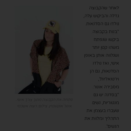
לאחר שהקבוצה
גדלה והביקוש עלה,
נולדו גם הסדנאות.
"בנות בקבוצה
ביקשו שנפתח
משהו קטן יותר
ושנלווה אותן באופן
אישי, ואז נולדו
הסדנאות, גם הן
וירטואליות",
מסבירה אונור.
"בסדנה יש גם
פתחה את הקבוצה מתוך צורך אישי.
מנטוריות, נשים
אונור אוקשטיין. צילום: רעות אשכנזי
שעברו בעצמן את
התהליך ומלוות את
הנשים".