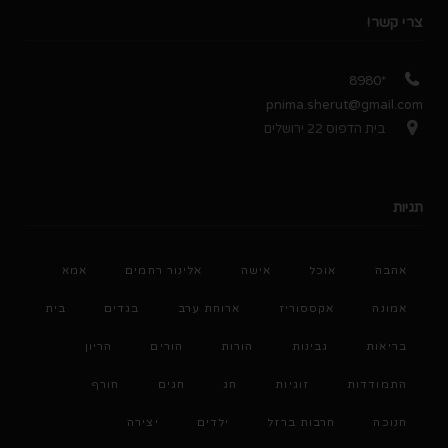
צרי קשר!
*8980
pnima.sherut@gmail.com
בית הדפוס 22 ירושלים
תגיות
אהבה
אוכל
אישה
אלינור רחמים
אמא
אמונה
אקססוריז
ארוחת ערב
בגדים
בית
בריאות
גבינות
הורות
הורים
הריון
התמודדות
זוגיות
חג
חגים
חורף
חנוכה
חרבות ברזל
ילדים
יצירה