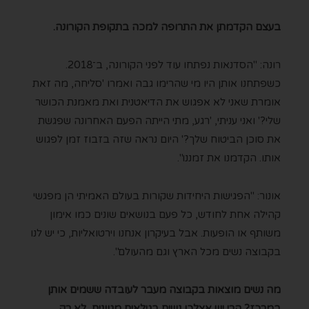
בעצם הקדמתן את התרופה למכה בתקופת הקורונה.
רונה: "הסדנאות נפתחו עוד לפני הקורונה, ב־2018.
כשפתחנו אותן היו מי שהרימו גבה ואמרו 'סליחה, מה זאת
אומרת שאני לא אפגוש את הדיאטנית ואת מאמנת הכושר
שלי?' ואני עניתי, 'רגע, מתי הייתה הפעם האחרונה שפגשת
את סוכן הביטוח שלך?' היום נראה שזה בזבוז זמן לפגוש
אותו. הקדמנו את זמננו".
אונור: "הפגישות היחידות שקורות בעולם האמיתי הן מפגשי
קהילה אחת לחודש, כל פעם בנושאים שונים כמו אימון
משותף או הופעות. אבל בעיקרון אנחנו וירטואליות, כי יש לנו
בקבוצה נשים מכל הארץ וגם מהעולם".
מה נשים מוצאות בקבוצה מעבר לעובדה ששמים אותן
במרכז? הרי יש אצלכן נשים בגילאים מגוונים, לא רק