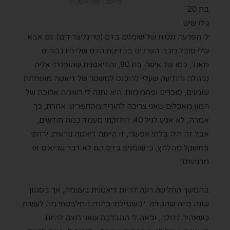
צילום: רעות אשכנזי
בת 20
גילו שיש
לי הפרעה גנטית של שומנים בדם (טריגליצרידים). גם אבא
שלי סובל מכך. הערכים בבדיקת הדם שלי היו גבוהים
מאוד, כמו של אישה בת 90, והדיאטנית שהופניתי אליה
נבהלה והודיעה שעליי להיכנס למשטר של דיאטה מופחתת
שומנים, סוכרים ופחמימות. היא נתנה לי רשימה ארוכה של
המון מאכלים שאני צריכה להוריד מהתפריט. אחרת, כך
אמרה, לא אגיע לגיל 40. החזקתי מעמד כמה חודשים,
אבל זה היה בלתי אפשרי, זו הייתה דיאטה נוראית. ירדתי
במשקל מהלחץ, כי שומנים בדם הם לא דבר שרואים או
מרגישים".
בהמשך החליטה רונה להיות דיאטנית בעצמה, אך בסגנון
שונה מזה שהכירה. "כשטיילתי בהודו התלבטתי מה לעשות
כשאהיה גדולה, ובאה לי ההברקה שאני רוצה להיות