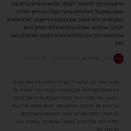
הראשונה איך להמשיך לשמור על אורח חיים בריא וגם
שפוי, במקביל לשינויים שיצרו אצלה ההיריון והלידה.
בעקבות כך היא פתחה את קבוצת הפייסבוק 'אמא חוזרת
לג'ינס', שסחפה אחריה עשרות אלפי נשים, והיא
ושותפתה רונה אבן מלמדות נשים לאהוב את עצמן ואת
גופן
מאת
רקפת גרוס
17/10/2021
אין תגובות
שבוע לאחר מכן הציעה לי העורכת במקרה (או שאין מקרה,
כפי שאומרים) לראיין את מקימות הקבוצה, ומיד קפצתי על
ההצעה. אולי אלמד כמה יסודות חשובים על בריאות וכושר,
ועל הדרך גם אבין מה החידוש וסוד הקסם שסחף אליו נשים
כה רבות. השיחה עם רונה ואונור מתקיימת בשעת בוקר,
ושתיהן כבר אחרי אימון. מסתבר שהסנדלר, במקרה הזה,
לא הולך יחף.