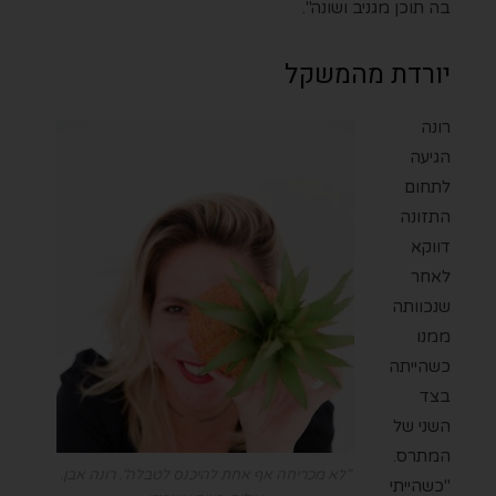
בה תוכן מגניב ושונה".
יורדת מהמשקל
רונה
הגיעה
לתחום
התזונה
דווקא
לאחר
שנכוותה
ממנו
כשהייתה
בצד
השני של
המתרס.
"לא מכריחה אף אחת להיכנס לטבלה". רונה אבן.
"כשהייתי