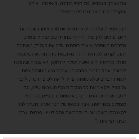
את עצמך באמצע, אל תהיי בודדה, בואי תהיי איתנו.
והקבלה הזו חוצה מגזרים וגילאים".
הן מספרות על מקרים מרגשים שמלווים אותן בעשייה עד
היום ונותנים להן כוח. "הייתה בחורה שכתבה לי בפרטי
שדברים השתפרו מאוד ביחסים שלה עם בעלה", משתפת
רונה. "קודם לכן היא הייתה מדוכאת מהדמות שהשתקפה
מולה במראה. היא אישה רגילה לחלוטין, לא ענקית שהפכה
לרזונת, אבל בזכות התהליך שעברה היא מסוגלת היום
לעשות דברים שלא עשתה. צריך לדעת לשים זרקור, לדבר
על הכל ולהאיר את כל הנקודות הכי חשוכות שלנו, וגם
לדעת שמה שרואים היום באינסטגרם ובפייסבוק תמיד
מצטלם באור יפה, אבל בסופו של דבר אנחנו משתדלות
להצטלם באופן אמיתי ולהראות שלכולנו יש פגמים. צרת
רבים חצי נחמה".
גם אונור נזכרת בסיפור