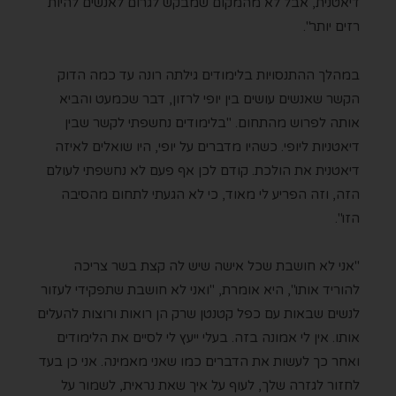
דיאטנית, אבל לא מהמקום שמבקש לגרום לאנשים להיות
רזים יותר".
במהלך ההתנסויות בלימודים גילתה רונה עד כמה הדוק
הקשר שאנשים עושים בין יופי לרזון, דבר שכמעט והביא
אותה לפרוש מהתחום. "בלימודים נחשפתי לקשר שבין
דיאטניות ליופי. כשהיו מדברים על יופי, היו שואלים לאיזה
דיאטנית את הולכת. קודם לכן אף פעם לא נחשפתי לעולם
הזה, וזה הפריע לי מאוד, כי לא הגעתי לתחום מהסיבה
הזו".
"אני לא חושבת שכל אישה שיש לה קצת בשר צריכה
להוריד אותו", היא אומרת, "ואני לא חושבת שתפקידי לעזור
לנשים שבאות עם כפל קטנטן שרק הן רואות ורוצות להעלים
אותו. אין לי אמונה בזה. בעלי ייעץ לי לסיים את הלימודים
ואחר כך לעשות את הדברים כמו שאני מאמינה. אני כן בעד
לחזור לגזרה שלך, לעוף על איך שאת נראית, לשמור על