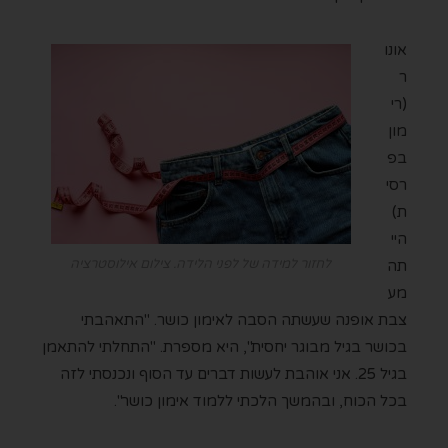
אונו
ר
(רי
מון
בפ
רסי
ת)
היי
לחזור למידה של לפני הלידה. צילום אילוסטרציה
תה
מע
צבת אופנה שעשתה הסבה לאימון כושר. "התאהבתי
בכושר בגיל מבוגר יחסית", היא מספרת. "התחלתי להתאמן
בגיל 25. אני אוהבת לעשות דברים עד הסוף ונכנסתי לזה
בכל הכוח, ובהמשך הלכתי ללמוד אימון כושר".