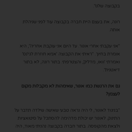
בקבוצה שלנו".
רונה, את בעצם היית חברה בקבוצה עוד לפני שניהלת
אותה.
"אני עקבתי אחרי אונור. עד היום אני עוקבת אחריה", היא
אומרת בחיוך. "ראיתי את הקבוצה 'אמא חוזרת לגי'נס'
ואמרתי 'וואו, מדליק', והצטרפתי. בתור רונה, לא בתור
דיאטנית".
גם את הרגשת כמו אונור, שאימהות לא מקבלות מקום
לעצמן?
"בניגוד לאונור, לי היה נראה טבעי שאישה שילדה תדבר על
התינוק. לאונור יש יכולת מדהימה להסתכל על סיטואציות
ולצאת מהקופסה. בתור חברה בקבוצה נהניתי מאוד, היה