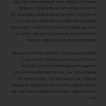
שצריך". היא הבטיחה, ומאז לא שמעתי ממנה. אחרי כמה
חודשים היא שלחה לי צילום אולטרסאונד. היא נקלטה
להיריון, והדבר המדהים הוא שהיא נקלטה באופן טבעי, בלי
שום טיפול, אחרי שנים של טיפולי פוריות. היא אמרה לי,
'אונור, אתן שיניתן לי את החיים. הכל השתנה, ירדתי במשקל
והתחלתי לחיות בריא'. היא כתבה לי גם אחרי הלידה. אני
חושבת שזה הסיפור הכי מרגש שקרה לי בחיים".
מטרות הקבוצה, כאמור, לא כוללות יעדים לירידה במשקל.
"אפשר להגיד שיש לנו שתי מטרות", מסבירה אונור,
"הראשונה היא שנשים יתחילו לחיות בריא, על כל מה
שמשתמע מכך. אגב, יש הרבה נשים שיחיו בריא ולא ירדו
במשקל כי אין להן שום צורך בכך. המטרה השנייה היא
שיאהבו את עצמן, וזה בכלל לא תלוי במשקל. ברגע שאת
אוהבת את עצמך, אוכלת בריא ומתאמנת, אנחנו עשינו את
שלנו".