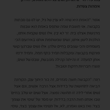
אימהות צעירות.
אונור: "האמת היא שזה לא עניין של גיל, יש לנו גם סבתות
בקבוצה. אני חושבת שמה שתפס באמת הוא שבנות
מרגישות אצלנו בית. זר לא יבין. אלו נשים שקמות איתנו,
הולכות לישון איתנו, נשים שמשתפות אותנו באירועים הכי
משמחים והכי עצובים בחיים שלהן. אלו נשים שברגעי קושי
פורקות בקבוצה ומקבלות תמיד כתף חמה, ותמיד ירימו
אותן למעלה. זו נהייתה קהילה מגובשת, שבט של נשים,
ונוצרו חברויות חזקות וטובות".
רונה: "הקבוצה חוצה מגזרים, זה כור היתוך ענק. הקורונה
הביאה לתחושות של בדידות אצל הרבה אנשים, וגם אצל
נשים אחרי לידה זו תחושה נפוצה. אצל נשים יש שלב בחיים
שבו אנחנו חוות הרבה בדידות. יש מסר של 'שימי את עצמך
בצד'. ואז באנו ואמרנו, לא, אל תשימי את עצמך בצד, שימי