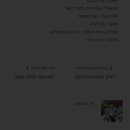
תאורה: שי סקיבא
תפאורה ואביזרים: מיכל לאור
תלבושות : רונה משעול
תנועה: ערן לביא
עוזרת במאי והפקה: בת שבע אוטולנגי
צילום: ז'ראר אלון
NEXT ARTICLE
PREVIOUS ARTICLE
לצרוך תרבות של שלום
לחם בשר: שילוב מנצח
טל ביסמוט