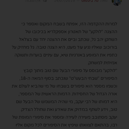
מאת
טל ביסמוט
14/07/2019
אין תגובות
למרות ההקדמה הזו, אפתח בשבח המקום ואספר כי
ההצגה "לולקע" של תאטרון אספקלריא בכיכובו של
השחקן יהב גל, שכתב וביים את ההצגה יחד עם בצלאל
בורוכוב שאליו נגיע עוד מעט, היא הצגה טובה. גל מחזיק על
כתפיו את המופע באנרגיות שיא, עם עיניים בוערות ותשוקה
אמיתית למשחק.
"לולקע" מבוסס על סיפורי הבעל שם טוב מתוך קובץ
הסיפורים "שבחי הבעש"ט" שנכתב בסוף המאה ה-18,
וכשמו מספר הוא סיפורים בשבחו של מי שהביא לעולם את
אורה הגדול של החסידות. הדמות הראשית של המספר,
היא דמותו של רבי יעקב, מי שהיה המשמש של הבעל שם
טוב, וידע לשתף במדויק את שאירע ואת שחולל הצדיק.
יעקב מסתובב מעיירה לעיירה ומספר את סיפורי המופת של
רבו, בהתאם לצוואתו שיפיץ את הסיפורים לכל מקום אליו