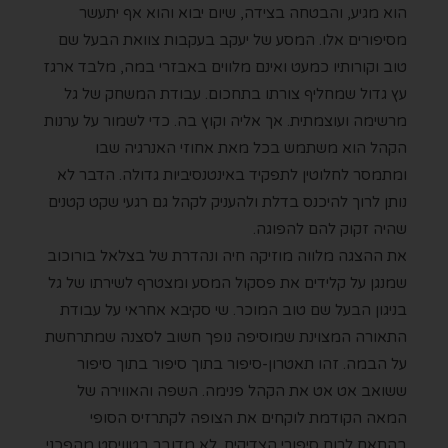
הוא מגיע, והבטחה בצידה, שיום יבוא והוא אף יתעשר
מסיפורים אלו. המסע של יעקב בעקבות צוואת הבעל שם
טוב וקורותיו כמעט ואינם מלווים באבזרי במה, מלבד ארגז
עץ גדול שמחליף צורתו בתחכום. עבודת המשחק של גל
מרשימה ועוצמתית. אך אליה וקוץ בה. כדי לשמור על ערנות
הקהל הוא משתמש בכל מאת אחוזי האנרגיה שבו
ומתמסר לחלוטין לתפקיד באינטנסיביות גדולה. הדבר לא
נותן לרוך להיכנס בדלת ולהעניק לקהל גם רגעי שקט קטנים
שהיה זקוק להם להפוגה.
את ההצגה מלווה מוזיקה חיה ונהדרת של בצלאל בורוכוב
שמנגן על קלידים את פסקול המסע ומצטרף לשירתו של גל
בניגון הבעל שם טוב המוכר. שי סקיבא אחראי על עבודת
התאורה המצוינת שמוסיפה נופך חשוב לסצנה שמתרחשת
על הבמה. זהו תאטרון-סיפור בתוך סיפור בתוך סיפור
ששואב אט אט את הקהל פנימה. השפה והאווירה של
המאה הקודמת לוקחים את הצופה לקתרזיס הסופי
בהתאם לרוח סיפורי הצדיקים. לא מדובר בטוויסט מהפכני,