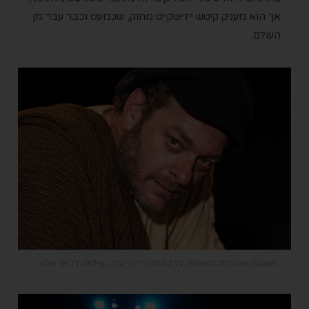
אך הוא מעניק קיטש יידישקייט מתוק, שכמעט וכבר עבר מן
העולם.
תשוקה אמיתית למשחק. גל בתפקיד רבי יעקב. צילום: ז'ראר אלון