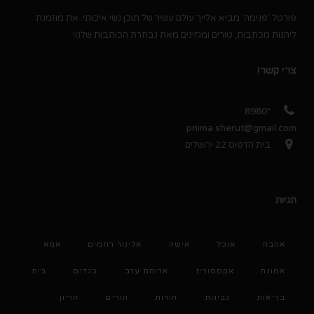
פורטל 'פנימה' מביא אלייך עולם עשיר של תוכן נשי איכותי. את מוזמנת
ליהנות מכתבות, טורים ומגזינים מאת נבחרת הכותבות שלנו!
צרי קשר!
*8980
pnima.sherut@gmail.com
בית הדפוס 22 ירושלים
תגיות
אהבה
אוכל
אישה
אלינור רחמים
אמא
אמונה
אקססוריז
ארוחת ערב
בגדים
בית
בריאות
גבינות
הורות
הורים
הריון