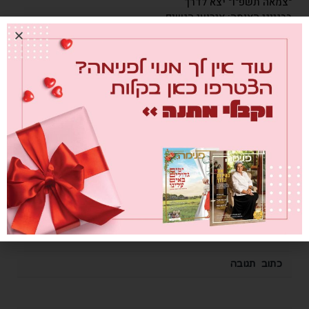
"צמאה תשפ"ו" יצא לדרך
בבנייני האומה: אירועי הנשים
פתחו את שבוע החסידות
השנתי
0
04/12/2025
בואי לאילת, לאילת
0
30/11/2025
כתוב תגובה