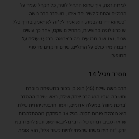
למרות זאת, איך שהוא התחיל לשיר, כל הקהל נעמד על
הרגליים והתחיל לשיר יחד איתו", משחזר הרב משה.
"כשהוא ירד מהבמה, הוא אמר לי: 'זה לא ייאמן, בדרך כלל
יש כרונולוגיה בהופעות, מתחילים שקט, אחר כך עושים
שמח, ואז שוב מרגיעים. פה ב'צמאה', ברגע שעולים על
הבמה מיד כולם על הרגליים, שרים ורוקדים עד סוף
המופע'".
חסיד מגיל 14
הרב משה שילת (45) הוא בן בכור במשפחה מוכרת
וחשובה. אביו הוא הרב יצחק שילת, ראש ישיבת ההסדר
'ברכת משה' במעלה אדומים, ואמו, הרבנית יהודית שילת,
היא מנהלת פורום תקנה. בגיל 13 הסתקרן מההתלהבות
שראה סביב דמותו של הרבי מליובאוויטש, ונסע לחצרו בניו
יורק. "זה היה משהו שרציתי להיות קשור אליו", הוא אומר.