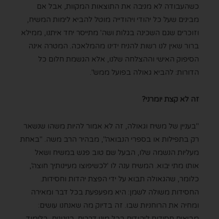
כשהעבודה לא מניבה את התוצאות המקוות, אבל אם
מבינים שעל כל יהודי ויהודייה מוטל להביא לימות המשיח,
וזוכרים שגם השכינה בגלות ושה' מתייסר יחד איתנו, ממילא
ברור שאין לנו רשות להניח ידינו מהמלאכה. המטרה אינה
הסיפוק האישי וההצלחה שלנו, אלא הגשמת חלום כל
הדורות: להביא גאולה בפועל ממש".
זה לא קצת יומרני?
"בעניין של משיח וגאולה, זה לא אמור להיות משהו שנשאר
רק בתפילות או בספרי הנבואה", מבהיר הרב משה. "באחת
מעליות הנשמה שלו, הבעל שם טוב פגש במשיח ושאל
אותו מתי יבוא. המשיח ענה לו 'לכשיפוצו מעיינותיך חוצה',
כלומר, שהגאולה תבוא על ידי הפצת יהדות וחסידות.
החסידות משולה לשמן: היא מפעפעת בכל דבר ומאירה
ומחיה את הרוחניות שבו. זה בדיוק מה שאנחנו עושים:
מביאים חסידות ליהודים בכל מיני דרכים. בניגונים, בלימוד,