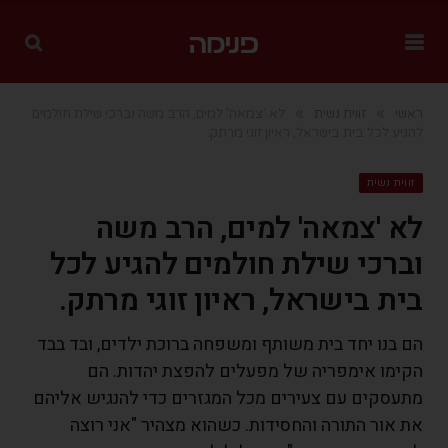
»
»
ראשי
זווית נשית
לא 'צמאה' למים, הרב משה וברכי שילת חולמים
להגיע לכל בית בישראל, ראיון זוגי מרתק.
זווית נשית
לא 'צמאה' למים, הרב משה
וברכי שילת חולמים להגיע לכל
בית בישראל, ראיון זוגי מרתק.
הם בנו יחד בית משותף ומשפחה ברוכת ילדים, ובד בבד
הקימו אימפריה של מפעלים להפצת יהדות. הם
מתעסקים עם צעירים מכל המגזרים כדי להנגיש אליהם
את אור התורה והחסידות. כשהוא מצהיר "אני רוצה