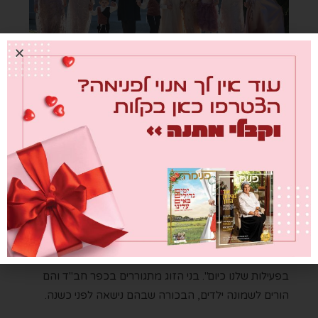
תמונה משפחתית. קרדיט צילום: יונתן הלפרין
ברכי (42) היא בת לזוג בעלי תשובה, עולים מארצות
הברית. אמה חזרה בתשובה דרך חב"ד בקמפוס
באוניברסיטה שבה למדה. "הפעילות שלנו עם סטודנטים
היא סגירת מעגל מעניינת", היא מחייכת. "משפחתי
חב"דניקית, אבל אני למדתי בבית יעקב כלל חסידי, שם
למדו בנות מכל הזרמים, וכך הכרתי הרבה זרמים ביהדות
והרבה סוגים של אנשים. אני חושבת שזה מסייע לי מאוד
בפעילות שלנו כיום". בני הזוג מתגוררים בכפר חב"ד והם
הורים לשמונה ילדים, הבכורה שבהם נישאה לפני כשנה.