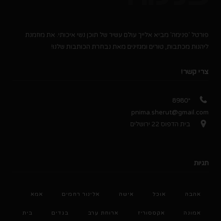
פורטל 'פנימה' מביא אלייך עולם עשיר של תוכן נשי איכותי. את מוזמנת
ליהנות מכתבות, טורים ומגזינים מאת נבחרת הכותבות שלנו!
צרי קשר!
*8980
pnima.sherut@gmail.com
בית הדפוס 22 ירושלים
תגיות
אהבה
אוכל
אישה
אלינור רחמים
אמא
אמונה
אקססוריז
ארוחת ערב
בגדים
בית