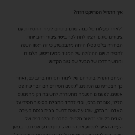
איך התחיל הפרויקט הזה?
"לאחר פעילות של כמה שנים בתחום לימוד החסידות עם
ציבורים שונים, רצינו לתת לכך ביטוי ציבורי רחב יותר.
הבחירה בי"ט כסלו הייתה מתבקשת, כי זה ראש השנה
לחסידות ויום ההילולה של המגיד ממעזריטש, תלמידו
וממשיך דרכו של הבעל שם טוב הקדוש".
המיזם התחיל בתור יום של לימוד חסידות ברוב עם, ואחר
כך הצטרפו גם הניגונים. "ניגונים חסידיים הם דבר שתופס
אנשים. לפעמים הנשמה מתעוררת לתשובה רק מהניגונים
הללו", אומרת ברכי, וכדי לחדד מתבלת בסיפור חסידי על
האדמו"ר הזקן, שהגיע לשאת דרשה בבית כנסת בעיירה
יהודית כלשהי. "מיטב תלמידי החכמים והלמדנים של
העיירה הגיעו לשמוע את הדרשה, כיוון שידעו שמדובר בגאון
עצום, והיו להם קושיות שונות על דרכי החסידות בעבודת ה'