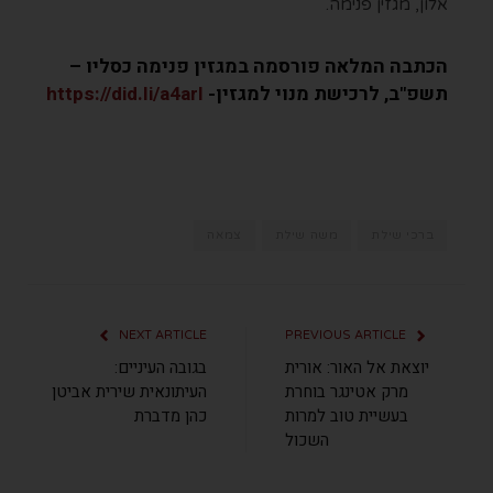
אלון, מגזין פנימה.
הכתבה המלאה פורסמה במגזין פנימה כסליו –
תשפ"ב,
לרכישת מנוי למגזין-
https://did.li/a4arl
ברכי שילת
משה שילת
צמאה
NEXT ARTICLE
PREVIOUS ARTICLE
יוצאת אל האור: אורית
בגובה העיניים:
מרק אטינגר בוחרת
העיתונאית שירית אביטן
בעשיית טוב למרות
כהן מדברת
השכול