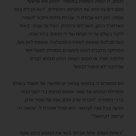
ניגונים, זו השנה השישית במספר. "הניגון אינו אמצעי",
מסבירים בני הזוג את התפיסה החסידית, "הוא תכלית בפני
עצמה. ניגון הוא עבודת ה', עבודת מידות וחיבור לנשמה.
האדמו"ר הזקן, השכלתני והלמדן, העיד על עצמו: 'באתי
לדבר בעולם על ידי תורות ועל ידי ניגונים'. בדור שלנו,
כשהסבלנות שואפת לאפס והטכנולוגיה שואפת לאין סוף,
המוזיקה מדברת לנפש ולפעמים מסוגלת לפעול יותר
מלימוד תורה או מקיום מצוות. הניגון מבטא דברים
שהדיבור לא מסוגל לבטא".
הם מספרים כי במופעי צמאה יש תחושה של חשמל באולם
מתחילת המופע ועד סופו. אנשים מגיעים כדי לעוף גבוה.
ברכי מספרת: "חברתי שרון אדם, אמו של עומר אדם,
מגיעה בכל שנה לצמאה. היא תמיד אומרת לי: 'צמאה זה
קרחנה דקדושה'".
"באחת השנים פתח אביתר בנאי את המופע בניגון שקט.