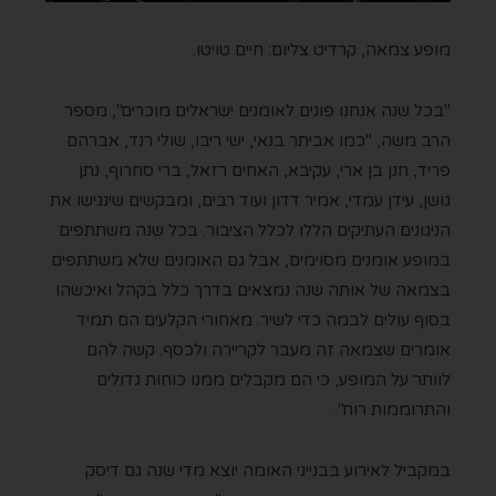
מופע צמאה, קרדיט צליום: חיים טויטו.
"בכל שנה אנחנו פונים לאומנים ישראלים מוכרים", מספר
הרב משה, "כמו אביתר בנאי, ישי ריבו, שולי רנד, אברהם
פריד, חנן בן ארי, עקיבא, האחים רזאל, ברי סחרוף, נתן
גושן, עידן עמדי, אמיר דדון ועוד רבים, ומבקשים שינגישו את
הניגונים העתיקים הללו לכלל הציבור. בכל שנה משתתפים
במופע אומנים מסוימים, אבל גם האומנים שלא משתתפים
בצמאה של אותה שנה נמצאים בדרך כלל בקהל ואיכשהו
בסוף עולים לבמה כדי לשיר. מאחורי הקלעים הם תמיד
אומרים שצמאה זה מעבר לקריירה ולכסף. קשה להם
לוותר על המופע, כי הם מקבלים ממנו כוחות גדולים
והתרוממות רוח".
במקביל לאירוע בבנייני האומה יוצא מדי שנה גם דיסק