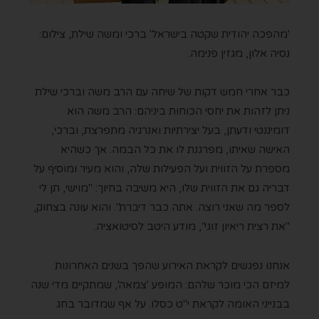
'מהפכה יהודית שקטה בישראל' ברכי ומשה שילת, צילום:
נסיה אלון, מגזין פנימה.
כבר אחרי חמש דקות של שיחה עם הרב משה וברכי שילת
ניתן לזהות את יחסי הכוחות ביניהם: הרב משה הוא
דומיננטי ודעתן, בעל יצירתיות ואנרגיה מתפרצת, וברכי,
האישה שאיתו, מפרגנת לו את כל הבמה. אך כשהיא
מספרת על הזווית ועל הפעילות שלה, והוא מעיר ומוסיף על
דבריה גם את הזווית שלו, היא משיבה בחיוך: "מוישי, תן לי
לספר מה שאני רוצה. אתה כבר דיברת". והוא עונה בצחוק,
"את רצית ריאיון זוגי", מודע היטב לסיטואציה.
אנחנו נפגשים לקראת האירוע שהפך בשנים האחרונות
למיזם הכי מוכר שלהם: המופע 'צמאה', שמתקיים מדי שנה
בבנייני האומה לקראת י"ט כסלו. על אף שמדובר בחג