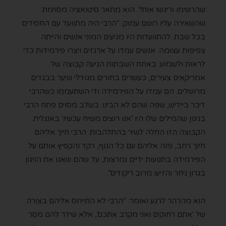
שהרשימו וריגשו אותי". הוא מתאר סיטואציה מסוימת
שהשאירה עליו רושם עמוק: "הרבי היה מתוועד עם החסידים
בכל שבת. להתוועדות היו מגיעים המוני אנשים והייתה
צפיפות עצומה. אנשים עמדו על ארגזים ויצרו פירמידות כדי
לראות ולשמוע. באחת השבתות הגיעה קבוצה של
אמריקאים צעירים, כעשרים בחורים מגודלי שיער בבגדים
מרושלים. הם עמדו על הפירמידה ודי השתעממו כשהרבי
דיבר ביידיש, שפה שהם לא הבינו. בשלב מסוים פתח הרבי
בניגון שהמילים שלו היו 'אנו רוצים משיח עכשיו' באנגלית.
הקבוצה הזו החלה לשיר בהתלהבות. הרבי חייך אליהם
חיוך רחב, פנה אליהם עם כל הגוף, רקד והקפיץ אותם על
הפירמידה בתנועות ידיים נמרצות, עד שהם שאגו את הניגון
בגרון ניחר והזיעו מרוב ריקודים".
הוא מהרהר לרגע ואומר: "הרבי לא התייחס אליהם בצורה
של 'אתם רחוקים ואני מקרב אתכם', אלא שידר להם מסר