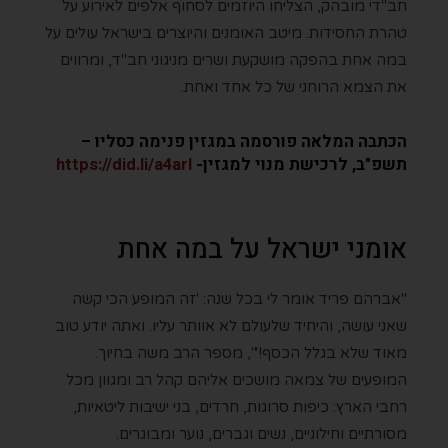
חב"די מובהק, הצליחו היוזמים לסחוף אלפים לאירוע על
טהרת החסידות. מיטב האומנים והיוצרים בישראל עולים על
במה אחת בהפקה מושקעת ושרים מניגוני חב"ד, ומרווים
את הצמא הרוחני של כל אחד ואחת.
הכתבה המלאה פורסמה במגזין פנימה כסליו –
תשפ"ב,
לרכישת מנוי למגזין-
https://did.li/a4arl
אומני ישראל על במה אחת
"אברהם פריד אומר לי בכל שנה: 'זה המופע הכי קשה
שאני עושה, והיחיד שלעולם לא אוותר עליו. ואתה יודע טוב
מאוד שלא בגלל הכסף!'", מספר הרב משה בחיוך.
המופעים של צמאה מושכים אליהם קהל רב ומגוון מכל
רחבי הארץ: כיפות סרוגות, חרדים, בני ישיבות ליטאיות,
מסורתיים וחילוניים, נשים וגברים, נוער ומבוגרים.