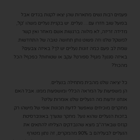
פעמים רבות נשים מתארות שהן יצאו לקנות בגדים אבל
בפועל שוב חזרו עם… נעליים. יש בקניית נעליים משהו 'קל',
מדידה זריזה, לא מלווה ברגשות אשם מאחר ואין קשר
למשקל שלנו וזה פשוט נותן תחושה טובה של התחדשות.
שמת לב פעם כמה זוגות נעליים יש לך? באיזה צבעים?
באיזה סגנון? מגף? ספורט? עקב או שטוחות? כפכף? הכל
מהכול?
כל יציאה שלנו מהבית מתחילה בנעליים.
הן משפיעות על המראה הכללי ומושפעות ממנו. אבל האם
אנחנו יודעות מה הנעליים שלנו אומרות עלינו?
מחקרים מוכיחים שאפשר לדעת תכונות אופי של מישהו רק
בזכות הנעליים שהוא נועל. מחקר שנערך באוניברסיטת
קנזס שבארה"ב מצא שהנבדקים הצליחו להתאים את
הנעליים לבעליהם ב 90% מהמקרים, זה נתון מטורף