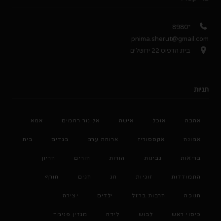
*8980
pnima.sherut@gmail.com
בית הדפוס 22 ירושלים
תגיות
אהבה
אוכל
אישה
אלינור רחמים
אמא
אמונה
אקססוריז
ארוחת ערב
בגדים
בית
בריאות
גבינות
הורות
הורים
הריון
התמודדות
זוגיות
חג
חגים
חורף
חנוכה
חרבות ברזל
ילדים
יצירה
כיסוי ראש
לבוש
לידה
מגזין פנימה