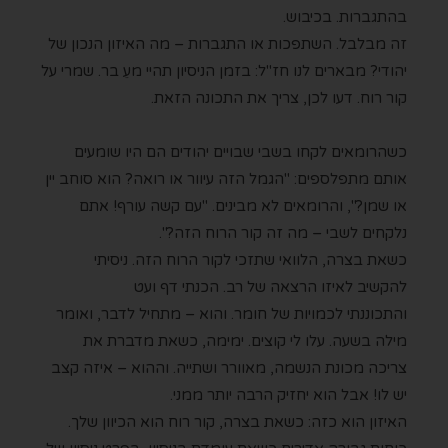
בהתגברות. בכיבוש.
זה מבלבל. השתפכות או התגברות – מה האיזון הנכון של
יהודי? מבארים לנו חז"ל: בזמן הניסיון תהיי מעֵ בר. שמרי על
קור רוח. דעו לכן, צריך את התכונה הזאת.
כשהרומאים לקחו בשבי שבויים יהודים הם היו שומעים
אותם מתפלספים: "הגמל הזה עיוור או רואה? הוא סוחב יין
או שמן?", והרומאים לא מבינים. "עם קשה עורף! אתם
נלקחים לשבי – מה זה קור הרוח הזה?".
כשאת בצרה, הלוואי שתזכי לקור הרוח הזה. ניסיתי
להקשיב לאיזו הרצאה של רב. הכנתי דף ועט
והתכוננתי לכמויות של חומר. והוא – מתחיל לדבר, ואומר
מילה בשעה. עלו לי קוצים. ימימה, כשאת מדברת את
צריכה מכונת הנשמה, מאוורר ושתייה. וההוא – איזה קצב
יש לו! אבל הוא יחזיק הרבה יותר ממני.
האיזון הוא כזה: כשאת בצרה, קור רוח הוא הכיוון שלך.