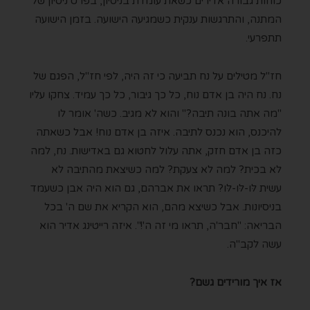
כוחות גבורה אדירים כשאת עומדת בניסיון, בפרט ניסיון של
המתנה, והתרגשות ענקית כשמגיעה הישועה. בזמן הישועה
תתפרעי.
חז"ל מטילים על נח תביעה כי זה היה, לפי חז"ל, הפגם של
נח. נח היה בן אדם נוח, כל כך גיבור, כל כך עמיד. צחקו עליו
"מה אתה בונה תיבה?" והוא לא מגיב. כשה' אומר לו
להיכנס, הוא נכנס לתיבה. איזה בן אדם נוח! אבל כשאתה
כזה בן אדם חזק, אתה עלול לחטוא גם באדישות. נח, למה
לא בכית? למה לא צעקת? למה כשיצאת מהתיבה לא
עשית לּו-לּו-לּו? תראו את אברהם, גם הוא היה אבן כשעמד
בניסיונות. אבל כשיצא מהם, הוא הקריא את שם ה' בכל
הבריאה: "חבר'ה, תראו מי זה ה'!". איזה רייטינג אדיר הוא
עשה לקב"ה.
אז איך מורידים גשם?