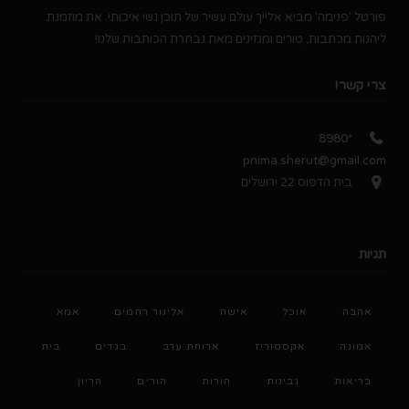
פורטל 'פנימה' מביא אלייך עולם עשיר של תוכן נשי איכותי. את מוזמנת
ליהנות מכתבות, טורים ומגזינים מאת נבחרת הכותבות שלנו!
צרי קשר!
*8980
pnima.sherut@gmail.com
בית הדפוס 22 ירושלים
תגיות
אהבה
אוכל
אישה
אלינור רחמים
אמא
אמונה
אקססוריז
ארוחת ערב
בגדים
בית
בריאות
גבינות
הורות
הורים
הריון