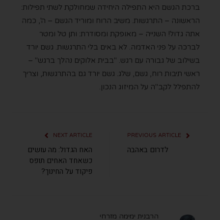
ברכת הגשם היא התפילה היחידה שמחולקת לשתי תפילות:
הראשונה – התרגשות. משיב הרוח ומוריד הגשם – ה', כמה
אתה גדול! השנייה – מאופקת ומסודרת: ותן טל ומטר
לברכה על פני האדמה. לא באים בלי התרגשות. גשם יורד
בשילוב של גבורה עם רגש. "בבית אלוקים נהלך ברגש" –
ראשי תיבות רוח, גשם, שלג. גשם יורד גם בהתרגשות, וצריך
להתפלל לקב"ה על המיזוג הנכון.
NEXT ARTICLE
PREVIOUS ARTICLE
לדרום באהבה
האח הגדול: מה עושים
כשאחד האחים תופס
פיקוד על החינוך?
הרבנית ימימה מזרחי