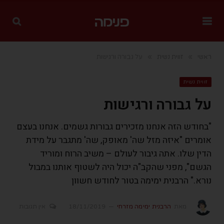
»
»
ראשי
זווית נשית
על גבורה ורגישות
זווית נשית
על גבורה ורגישות
"בחודש הזה אנחנו מזכירים גבורות גשמים. אנחנו בעצם
אומרים "איזה מזל שה' מאופק, שה' מתגבר על מידת
הדין שלו. אתה גיבור לעולם – משיב הרוח ומוריד
הגשם", מפני שהקב"ה יכול היה לשטוף אותנו במבול
נורא." הרבנית ימימה בטור לחודש חשוון
מאת
הרבנית ימימה מזרחי
18/11/2019
אין תגובות