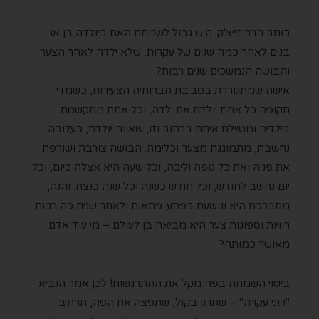
כותב הרב זייצ'ק: היש גבול לשמחת האם ביולדּה בן או
בנים לאחר כמה שנים של עקרות, שלא ילדה לאחר הצער
והבושה הנמשכים שנים רבות?
אישה שמתגוררת בסביבת חברותיה הצעירות, כשמדי
תקופה כל אחת יולדת את ילדה, וכל אחת מתקשטת
בילדיה ומטיילת איתם ברחוב וזו, שאינה יולדת, כעלובה
נחשבת, מתמוגגת מצער וכלימה. הבושה צורבת ושורפת
את פניה ואת כל גופה וליבה, וכל שעה היא אצלה כיום, וכל
יום נחשב לחודש, וכל חודש כשנה וכל שנה כנצח. והנה,
מתברכת היא ונושעת בפתע-פתאום ולאחר שנים כה רבות
רוויות וספוגות צער היא מביאה בן לעולם – מי עוד אדם
מאושר כמותה?
ביטוי השמחה בפה מקל את ההתרגשות! לכן אמר הנביא
"רוני עקרה" – שתרון בקול, שתפצה את הפה, תרחיב