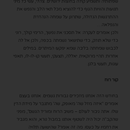
שפתותיה ותשמיע קולה בחוצות ירושלים. צהלי, עשי כל מיני
תנועות והוויות הגוף כדי להוציא מכל תאי הלב והנפש את
ההתרגשות הגדולה, שתרונן על שמחה הנהדרת
והנפלאה…
ולכן אומרים לעקרה: אל תסכני את נפשך, הרימי קולך, רוני
כדי שלא תוזק, כדי שתישאר נשמתה בכפה, ולכן אל לה
לכבוש שמחתה בליבה שמא יפקעו המיתרים. במילים
אחרות: תהיי מרוקאית. יאללה, תצעקי, תעשי קו-לו-לו, תאפי
עוגות, תעשי בלגן.
קור רוח
בחודש הזה אנחנו מזכירים גבורות גשמים. אנחנו בעצם
אומרים "איזה מזל שה' מאופק, שה' מתגבר על מידת הדין
שלו. אתה גיבור לעולם – משיב הרוח ומוריד הגשם", מפני
שהקב"ה יכול היה לשטוף אותנו במבול נורא, והוא מגביר
את רחמיו על כעסו. מה זה אומר? שהישועה תלויה