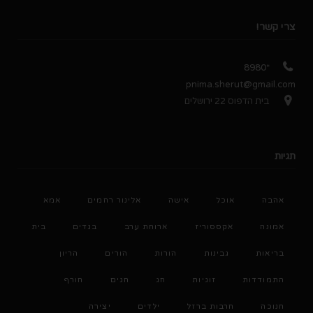
צרי קשר!
*8980
pnima.sherut@gmail.com
בית הדפוס 22 ירושלים
תגיות
אהבה
אוכל
אישה
אלינור רחמים
אמא
אמונה
אקססוריז
ארוחת ערב
בגדים
בית
בריאות
גבינות
הורות
הורים
הריון
התמודדות
זוגיות
חג
חגים
חורף
חנוכה
חרבות ברזל
ילדים
יצירה