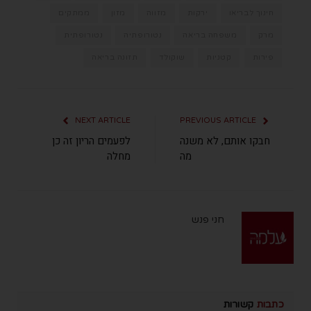
חינוך לבריאו
ירקות
מזווה
מזון
ממתקים
מרק
משפחה בריאה
נטורופתיה
נטורופתית
פירות
קטניות
שוקולד
תזונה בריאה
NEXT ARTICLE
PREVIOUS ARTICLE
חבקו אותם, לא משנה
לפעמים הריון זה כן
מה
מחלה
חני פנש
כתבות
קשורות