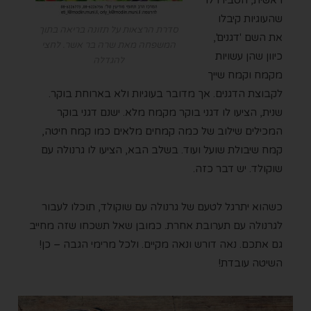
ראשית, הסבירו לו
שהעוגיות קיבלו
סדרת הרצאות על תזונה בריאה בתוך
את השם 'דגנים',
המשפחה מאת שרה בר אשר. לחצי
כיוון שהן עשויות
להגדלה
מקמח וקמח שייך
לקבוצת הדגנים. אך מדובר בעוגיות ולא בארוחת בוקר.
שנית, הציעו לו דגני בוקר מקמח מלא. ישנם דגני בוקר
המכילים שילוב של כמה קמחים מלאים כמו קמח חיטה,
קמח שיבולת שועל ועוד. בשלב הבא, הציעו לו גרנולה עם
שוקולד. יש דבר כזה.
כשהוא יתרגל לטעם של גרנולה עם שוקולד, תוכלו לעבור
לגרנולה עם תערובת אחרת. כמובן שאל תשכחו שזה מחייב
גם אתכם. נאה דורש ונאה מקיים. ולכל מרימי הגבה – כן!
השיטה עובדת!