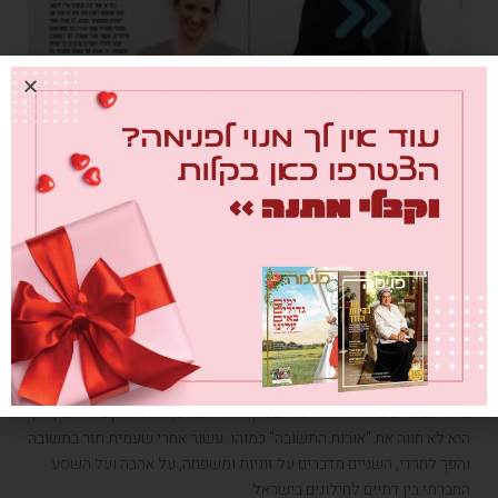
לא שחור ולבן: עמית חרדי, דנה חילונית, והם
חיים באהבה תחת קורת גג אחת
מאת
ליאת יוסף
15/03/2021
כשעמית החל להתקרב ליהדות, דנה הרגישה שעולמה חרב עליה, והחזיקה
בלב תקווה שהוא יתעשת מהר ויחזור להיות האיש שאהבה. לעמית היה
ברור שבשלב כזה או אחר דנה תצטרף אליו למסע, והוא התקשה להבין איך
היא לא חווה את "אורות התשובה" כמוהו. עשור אחרי שעמית חזר בתשובה
והפך לחרדי, השניים מדברים על זוגיות ומשפחה, על אהבה ועל השסע
החברתי בין דתיים לחילונים בישראל