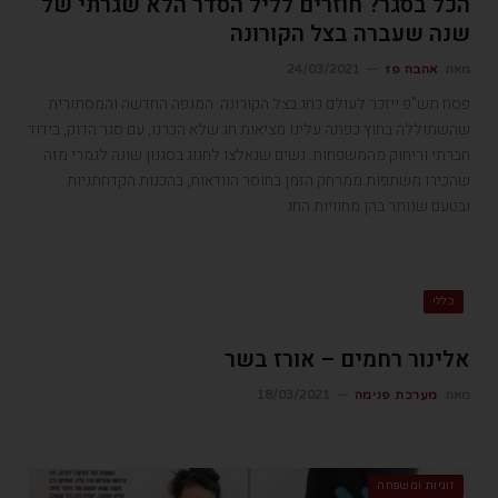
הכל בסגר? חוזרים לליל הסדר הלא שגרתי של
שנה שעברה בצל הקורונה
מאת
אהבה פז
24/03/2021
פסח תש"פ ייזכר לעולם כחג בצל הקורונה. המגפה החדשה והמסתורית
שהשתוללה בחוץ כפתה עלינו מציאות חג שלא הכרנו, עם סגר הדוק, בידוד
חברתי וריחוק מהמשפחות. נשים שנאלצו לחגוג בסגנון שונה לגמרי מזה
שהכירו משתפות ממרחק הזמן בחוסר הוודאות, בהכנות הקדחתניות
ובטעם שנותר בהן מחוויות החג
כללי
אלינור רחמים – אורז בשר
מאת
מערכת פנימה
18/03/2021
זוגיות ומשפחה