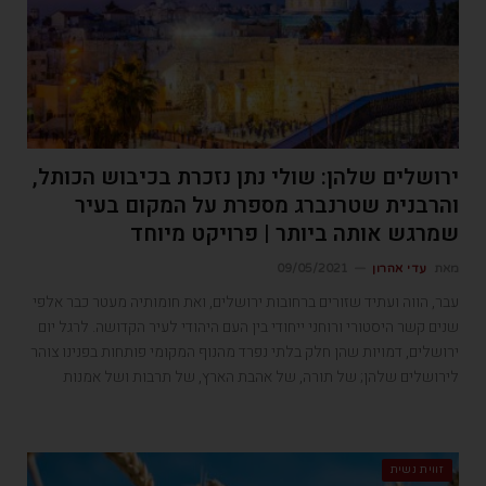
ירושלים שלהן: שולי נתן נזכרת בכיבוש הכותל,
והרבנית שטרנברג מספרת על המקום בעיר
שמרגש אותה ביותר | פרויקט מיוחד
מאת
עדי אהרון
09/05/2021
עבר, הווה ועתיד שזורים ברחובות ירושלים, ואת חומותיה מעטר כבר אלפי
שנים קשר היסטורי ורוחני ייחודי בין העם היהודי לעיר הקדושה. לרגל יום
ירושלים, דמויות שהן חלק בלתי נפרד מהנוף המקומי פותחות בפנינו צוהר
לירושלים שלהן; של תורה, של אהבת הארץ, של תרבות ושל אמנות
זווית נשית