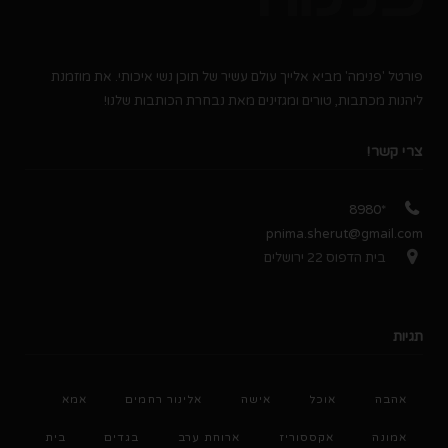
פורטל 'פנימה' מביא אלייך עולם עשיר של תוכן נשי איכותי. את מוזמנת
ליהנות מכתבות, טורים ומגזינים מאת נבחרת הכותבות שלנו!
צרי קשר!
*8980
pnima.sherut@gmail.com
בית הדפוס 22 ירושלים
תגיות
אהבה
אוכל
אישה
אלינור רחמים
אמא
אמונה
אקססוריז
ארוחת ערב
בגדים
בית