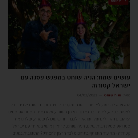
זווית נשית
עושים שמח: הניה שוחט במפגש פסגה עם
ישראל קטורזה
מאת
הניה שוחט
04/03/2021
הוא אבא לשבעה, לא עובד בשבת ומקפיד לייצר תוכן נקי שגם ילדים יוכלו
לצפות בו. לא, לא מדובר באדם דתי מן השורה, אלא באחד הסטנדאפיסטים
האהובים והגדולים של ישראל ⋅ לכבוד חודש שכולו שמחה, שלחנו את
סטנדאפיסטית הבית שלנו, הניה שוחט, לריאיון אישי במיוחד עם ישראל
קטורזה ⋅ מה עוד משותף ביניהם מלבד הרצון להצחיק? התשובות בפנים