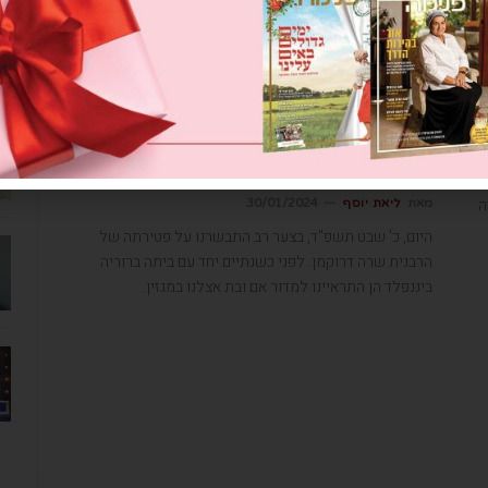
"כל החיים עשיתי מה שהבנתי שנכון
וצריך להיעשות, למשפחתי ולעם
ישראל."
ה
מאת
ליאת יוסף
30/01/2024
היום, כ' שבט תשפ"ד, בצער רב התבשרנו על פטירתה של
הרבנית שרה דרוקמן. לפני כשנתיים יחד עם ביתה ברוריה
ביננפלד הן התראיינו למדור אם ובת אצלנו במגזין.