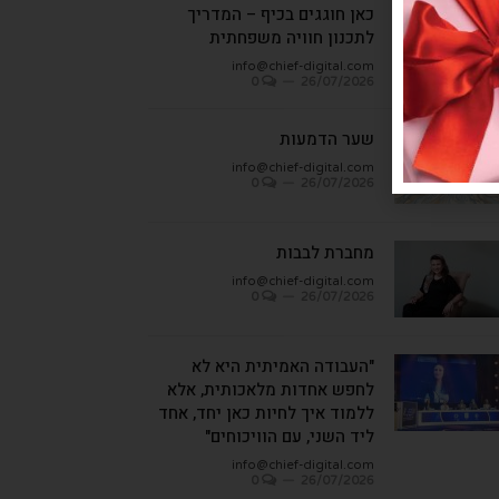
כאן חוגגים בכיף – המדריך
לתכנון חוויה משפחתית
info@chief-digital.com
0
26/07/2026
שער הדמעות
info@chief-digital.com
0
26/07/2026
מחברת לבבות
info@chief-digital.com
0
26/07/2026
"העבודה האמיתית היא לא
לחפש אחדות מלאכותית, אלא
ללמוד איך לחיות כאן יחד, אחד
ליד השני, עם הוויכוחים"
info@chief-digital.com
0
26/07/2026