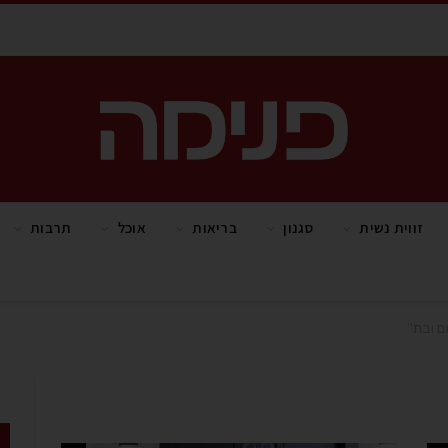
זווית נשית
סגנון
בריאות
אוכל
תרבות
ם ובת"