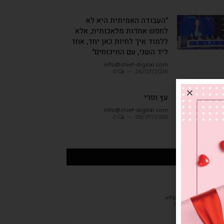
"העבודה האמיתית היא לא
לחפש אחדות מלאכותית, אלא
ללמוד איך לחיות כאן יחד, אחד
ליד השני, עם הוויכוחים"
info@chief-digital.com
0
26/07/2026
עץ ופרי
info@chief-digital.com
0
08/07/2026
כתבות אחרונות
חן הגמבה
info@chief-digital.c
0
26/07/20