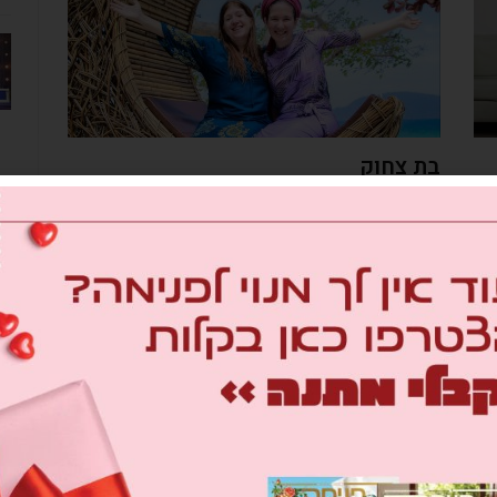
בת צחוק
מאת
שרה פני עוזרי
28/02/2024
ר'
בחודש אדר פתאום כולם נזכרים לדבר על שמחה וצחוק, אבל
ם
בבית שלהן תמיד אפשר לצחוק ולעשות חיקויים של זבובים
את
וניירות מקומטים
אם ובת
מב
om
26