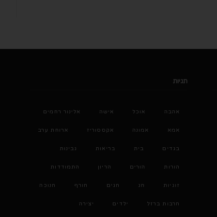
תגיות
אהבה
אוכל
אישה
אלינור רחמים
אמא
אמונה
אקססוריז
ארוחת ערב
בגדים
בית
בריאות
גבינות
הורות
הורים
הריון
התמודדות
זוגיות
חג
חגים
חורף
חנוכה
חרבות ברזל
ילדים
יצירה