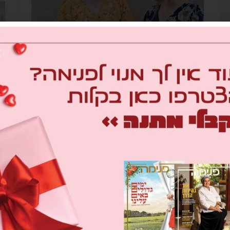
ת
עובדות בימים – חולמות בלילות: הפקת
חגים חגיגית
מאת
מערכת פנימה
16/09/2018
מורה שגם מאפרת, גרפיקאית שגם מצלמת, מנהלת איכות
ם
שמדגמנת ועובדת סוציאלית שהיא גם סטייליסטית נפגשו
והפגישו בין האהבות שלהן בהפקה מיוחדת וחגיגית לכבוד
החגים, כזו שתתן לך השראה ולא תשאיר אותך בלי בגד גם בחג
שני
אופנה