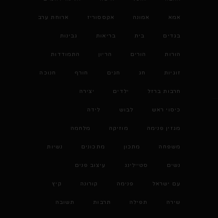
אמא
אמונה
אקססוריז
ארוחת ערב
בגדים
בית
בריאות
גבינות
הורות
הורים
הריון
התמודדות
זוגיות
חג
חגים
חורף
חנוכה
חרבות ברזל
ילדים
יצירה
כיסוי ראש
לבוש
לידה
מגזין פנימה
מוזיקה
מלחמה
משפחה
מתכון
מתכונים
נשיות
נשים
סטיילינג
עיצוב פנים
עם ישראל
פנימה
קורונה
קיץ
שירה
תפילה
תרבות
תשובה