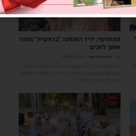
תתחדשי: יריד האופנה "בראשית" מסדר
אותך לחגים
מאת
מערכת פנימה
26/08/2018
ם
מה תלבשי לחג? יריד המעצבות מחכה לך בשלושה מוקדים
בארץ עם מגוון עצום של בגדים, כיסויי ראש, אקססוריז ומתנות
לחג – ולך נותר רק לבחור
אופנה