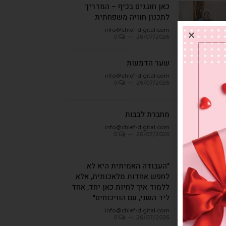
כאן חוגגים בכיף – המדריך
לתכנון חוויה משפחתית
info@chief-digital.com
0
26/07/2026
שער הדמעות
info@chief-digital.com
0
26/07/2026
מחברת לבבות
info@chief-digital.com
0
26/07/2026
"העבודה האמיתית היא לא
לחפש אחדות מלאכותית, אלא
ללמוד איך לחיות כאן יחד, אחד
ליד השני, עם הוויכוחים"
info@chief-digital.com
0
26/07/2026