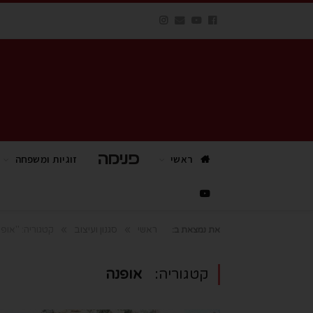
ראשי
פנימה TV
זוגיות ומשפחה
»
»
ראשי
סגנון ועיצוב
קטגוריה: "אופ
את נמצאת ב:
קטגוריה:
אופנה