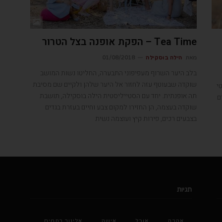
Tea Time – הפקת אופנה בצל הטרור
מאת
הילה בוסקילה
01/08/2018
בלב היער השרוף מעפיפוני התבערה, החליטו נשות המושב
שוקדה שבעוטף עזה לחזור אל היער שלהן ולקיים שם מסיבת
י
תה אופנתית. יחד עם הסטייליסטית הילה בוסקילה, תושבת
ם
שוקדה בעצמה, הן החזירו למקום צבע וחיים בעזרת בגדים
בצבעים רכים, פירות קיץ ועוצמה נשית
תגיות
אהבה
אוכל
אישה
אלינור רחמים