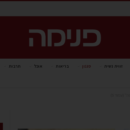
זווית נשית
סגנון
בריאות
אוכל
תרבות
נה"
(עמוד 5)