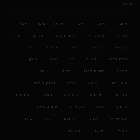
תגיות
אהבה
אוכל
אישה
אלינור רחמים
אמא
אמונה
אקססוריז
ארוחת ערב
בגדים
בית
בריאות
גבינות
הורות
הורים
הריון
התמודדות
זוגיות
חג
חגים
חורף
חנוכה
חרבות ברזל
ילדים
יצירה
כיסוי ראש
לבוש
לידה
מגזין פנימה
מוזיקה
מלחמה
משפחה
מתכון
מתכונים
נשיות
נשים
סטיילינג
עיצוב פנים
עם ישראל
פנימה
קורונה
קיץ
שירה
תפילה
תרבות
תשובה