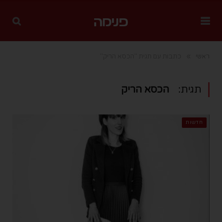
»
ראשי
כתבות עם תגית "הכסא הריק"
תגית:
הכסא הריק
חדשות