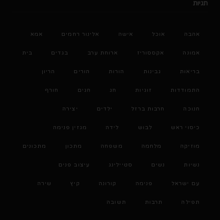
תגיות
אהבה
אוכל
אישה
אלינור רחמים
אמא
אמונה
אקססוריז
ארוחת ערב
בגדים
בית
בריאות
גבינות
הורות
הורים
הריון
התמודדות
זוגיות
חג
חגים
חורף
חנוכה
חרבות ברזל
ילדים
יצירה
כיסוי ראש
לבוש
לידה
מגזין פנימה
מוזיקה
מלחמה
משפחה
מתכון
מתכונים
נשיות
נשים
סטיילינג
עיצוב פנים
עם ישראל
פנימה
קורונה
קיץ
שירה
תפילה
תרבות
תשובה