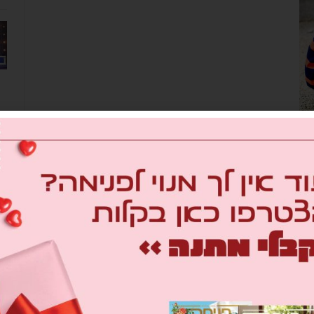
ל
מב
om
26