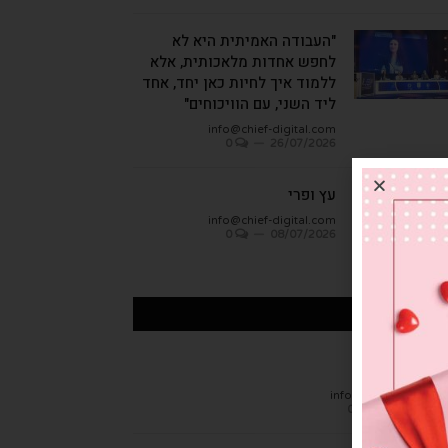
"העבודה האמיתית היא לא
לחפש אחדות מלאכותית, אלא
ללמוד איך לחיות כאן יחד, אחד
ליד השני, עם הוויכוחים"
info@chief-digital.com
0
26/07/2026
עץ ופרי
info@chief-digital.com
0
08/07/2026
כתבות אחרונות
חן הגמבה
info@chief-digital.c
0
26/07/20