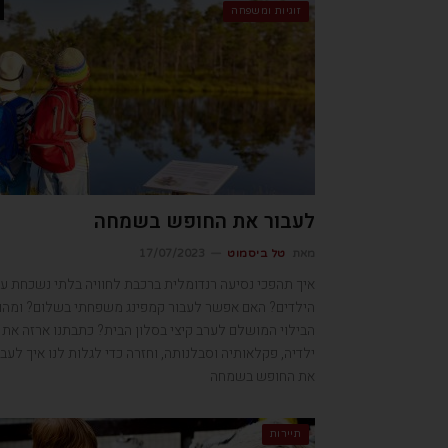
זוגיות ומשפחה
לעבור את החופש בשמחה
מאת
טל ביסמוט
17/07/2023
איך תהפכי נסיעה רנדומלית ברכבת לחוויה בלתי נשכחת עב
הילדים? האם אפשר לעבור קמפינג משפחתי בשלום? ומהו
הבילוי המושלם לערב קיצי בסלון הבית? כתבתנו ארזה את
ילדיה, פקלאותיה וסבלנותה, וחזרה כדי לגלות לנו איך לעבו
את החופש בשמחה
תיירות