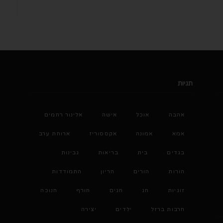
תגיות
אהבה
אוכל
אישה
אלינור רחמים
אמא
אמונה
אקססוריז
ארוחת ערב
בגדים
בית
בריאות
גבינות
הורות
הורים
הריון
התמודדות
זוגיות
חג
חגים
חורף
חנוכה
חרבות ברזל
ילדים
יצירה