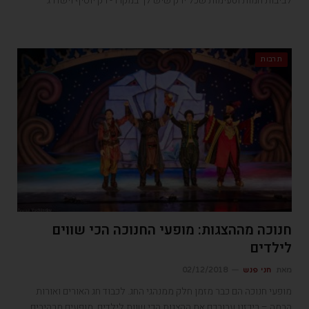
לביבות חמות וטעימות שכל ירק שיש לך במקרר- רק יוסיף וישדרג
תרבות
חנוכה מההצגות: מופעי החנוכה הכי שווים
לילדים
מאת
חני פנש
02/12/2018
מופעי חנוכה הם כבר מזמן חלק ממנהגי החג. לכבוד חג האורים ואורות
הבמה – ריכזנו עבורכם את ההצגות הכי שוות לילדים, מופעים מרהיבים