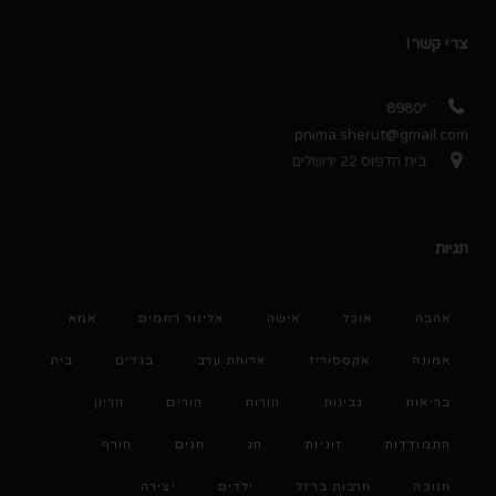
צרי קשר!
*8980
pnima.sherut@gmail.com
בית הדפוס 22 ירושלים
תגיות
אהבה
אוכל
אישה
אלינור רחמים
אמא
אמונה
אקססוריז
ארוחת ערב
בגדים
בית
בריאות
גבינות
הורות
הורים
הריון
התמודדות
זוגיות
חג
חגים
חורף
חנוכה
חרבות ברזל
ילדים
יצירה