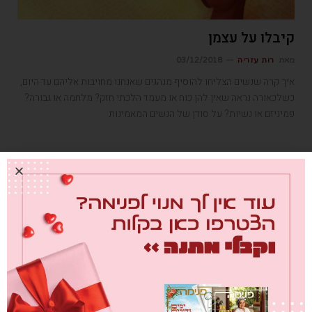
קיבלו על עצמן
מאת
רות עזריה
03/12/2018
איך קרה שנשים הצליחו להוסיף מנהגים שאנחנו מחויבות אליהם עד היום,
כשלכאורה נראה שאין להן כוח או מעמד הלכתי חזק? מלחמה או גבורה?
פמיניזם או נשיות? על סודן של הנשים המאמינות
חדשות