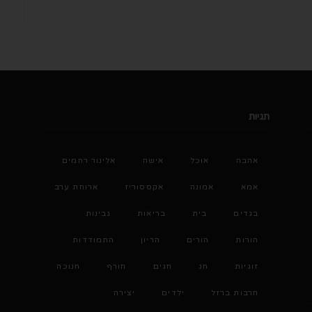
תגיות
אהבה
אוכל
אישה
אלינור רחמים
אמא
אמונה
אקססוריז
ארוחת ערב
בגדים
בית
בריאות
גבינות
הורות
הורים
הריון
התמודדות
זוגיות
חג
חגים
חורף
חנוכה
חרבות ברזל
ילדים
יצירה