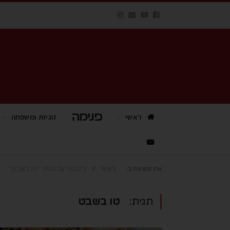
ראשי
פנימה TV
זוגיות ומשפחה
»
ראשי
כתבות עם תגית "טו בשבט"
את נמצאת ב:
תגית:
טו בשבט