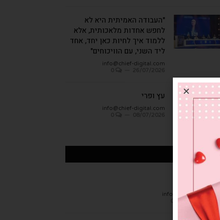
"העבודה האמיתית היא לא
לחפש אחדות מלאכותית, אלא
ללמוד איך לחיות כאן יחד, אחד
ליד השני, עם הוויכוחים"
info@chief-digital.com
0
26/07/2026
עץ ופרי
info@chief-digital.com
0
08/07/2026
כתבות אחרונות
חן הגמבה
info@chief-digital.c
0
26/07/20