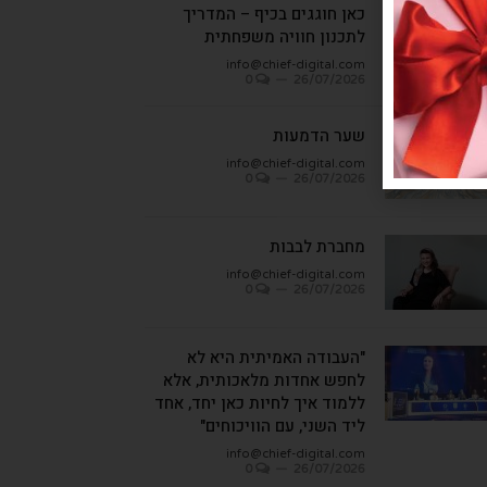
כאן חוגגים בכיף – המדריך
לתכנון חוויה משפחתית
info@chief-digital.com
0
26/07/2026
שער הדמעות
info@chief-digital.com
0
26/07/2026
מחברת לבבות
info@chief-digital.com
0
26/07/2026
"העבודה האמיתית היא לא
לחפש אחדות מלאכותית, אלא
ללמוד איך לחיות כאן יחד, אחד
ליד השני, עם הוויכוחים"
info@chief-digital.com
0
26/07/2026