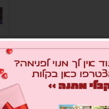
מב
om
26