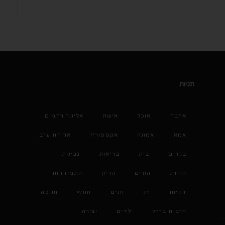
תגיות
אהבה
אוכל
אישה
אלינור רחמים
אמא
אמונה
אקססוריז
ארוחת ערב
בגדים
בית
בריאות
גבינות
הורות
הורים
הריון
התמודדות
זוגיות
חג
חגים
חורף
חנוכה
חרבות ברזל
ילדים
יצירה