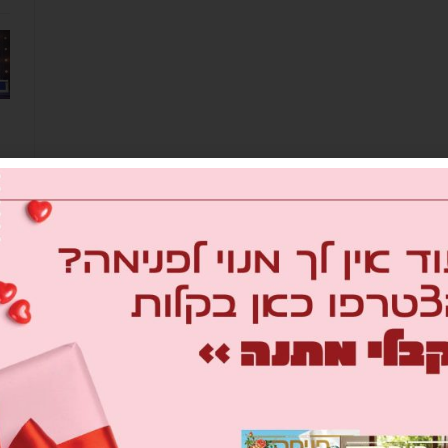
מב
om
26