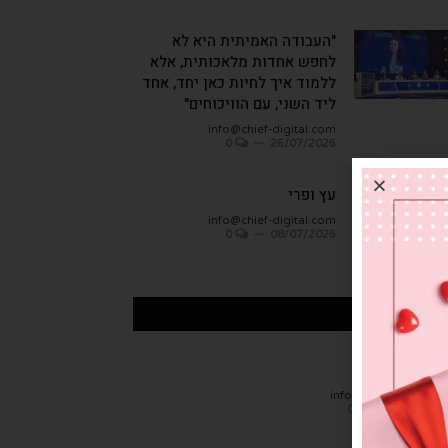
"העבודה האמיתית היא לא
לחפש אחדות מלאכותית, אלא
ללמוד איך לחיות כאן יחד, אחד
ליד השני, עם הוויכוחים"
info@chief-digital.com
0
26/07/2026
עץ ופרי
info@chief-digital.com
0
08/07/2026
כתבות אחרונות
חן הגמבה
info@chief-digital.c
0
26/07/20