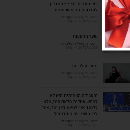
כאן חוגגים בכיף – המדריך
לתכנון חוויה משפחתית
info@chief-digital.com
0
26/07/2026
שער הדמעות
info@chief-digital.com
0
26/07/2026
מחברת לבבות
info@chief-digital.com
0
26/07/2026
"העבודה האמיתית היא לא
לחפש אחדות מלאכותית, אלא
ללמוד איך לחיות כאן יחד, אחד
ליד השני, עם הוויכוחים"
info@chief-digital.com
0
26/07/2026