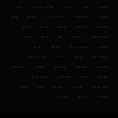
אהבה
אוכל
אישה
אלינור רחמים
אמא
אמונה
אקססוריז
ארוחת ערב
בגדים
בית
בריאות
גבינות
הורות
הורים
הריון
התמודדות
זוגיות
חג
חגים
חורף
חנוכה
חרבות ברזל
ילדים
יצירה
כיסוי ראש
לבוש
לידה
מגזין פנימה
מוזיקה
מלחמה
משפחה
מתכון
מתכונים
נשיות
נשים
סטיילינג
עיצוב פנים
עם ישראל
פנימה
קורונה
קיץ
שירה
תפילה
תרבות
תשובה