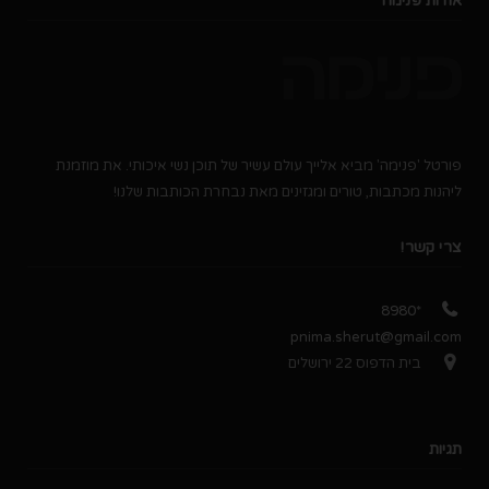
אודות פנימה
פורטל 'פנימה' מביא אלייך עולם עשיר של תוכן נשי איכותי. את מוזמנת
ליהנות מכתבות, טורים ומגזינים מאת נבחרת הכותבות שלנו!
צרי קשר!
*8980
pnima.sherut@gmail.com
בית הדפוס 22 ירושלים
תגיות