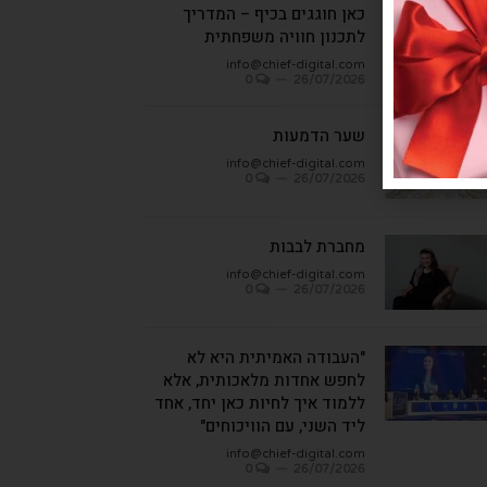
כאן חוגגים בכיף – המדריך
לתכנון חוויה משפחתית
info@chief-digital.com
0
26/07/2026
שער הדמעות
info@chief-digital.com
0
26/07/2026
מחברת לבבות
info@chief-digital.com
0
26/07/2026
"העבודה האמיתית היא לא
לחפש אחדות מלאכותית, אלא
ללמוד איך לחיות כאן יחד, אחד
ליד השני, עם הוויכוחים"
info@chief-digital.com
0
26/07/2026