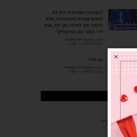
"העבודה האמיתית היא לא
לחפש אחדות מלאכותית, אלא
ללמוד איך לחיות כאן יחד, אחד
ליד השני, עם הוויכוחים"
info@chief-digital.com
0
26/07/2026
עץ ופרי
info@chief-digital.com
0
08/07/2026
כתבות אחרונות
חן הגמבה
info@chief-digital.c
0
26/07/20