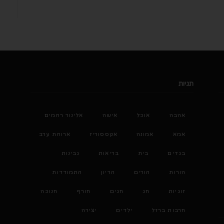
תגיות
אהבה
אוכל
אישה
אלינור רחמים
אמא
אמונה
אקססוריז
ארוחת ערב
בגדים
בית
בריאות
גבינות
הורות
הורים
הריון
התמודדות
זוגיות
חג
חגים
חורף
חנוכה
חרבות ברזל
ילדים
יצירה