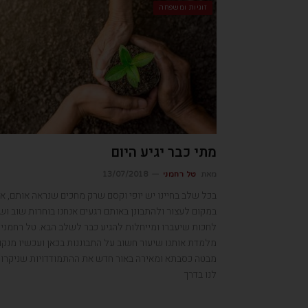
זוגיות ומשפחה
מתי כבר יגיע היום
מאת
טל רחמני
13/07/2018
בכל שלב בחיינו יש יופי וקסם שרק מחכים שנראה אותם, א
במקום לעצור ולהתבונן באותם רגעים אנחנו בוחרות שוב וש
לחכות שיעברו ומייחלות להגיע כבר לשלב הבא. טל רחמני
מלמדת אותנו שיעור חשוב על התבוננות בכאן ועכשיו מנקו
מבטה כסבתא ומאירה באור חדש את ההתמודדויות שניקרו
לנו בדרך