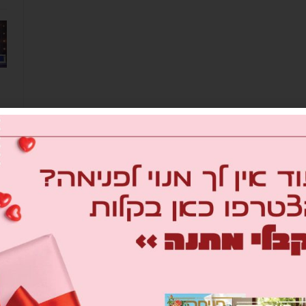
מב
om
26