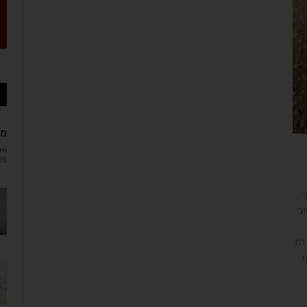
מב
om
26
ך
וב
דת
ת