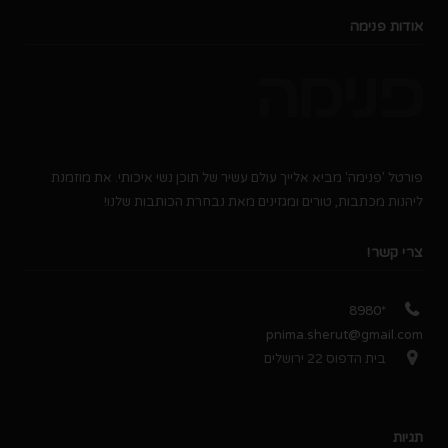
אודות פנימה
פורטל 'פנימה' מביא אלייך עולם עשיר של תוכן נשי איכותי. את מוזמנת
ליהנות מכתבות, טורים ומגזינים מאת נבחרת הכותבות שלנו!
צרי קשר!
*8980
pnima.sherut@gmail.com
בית הדפוס 22 ירושלים
תגיות