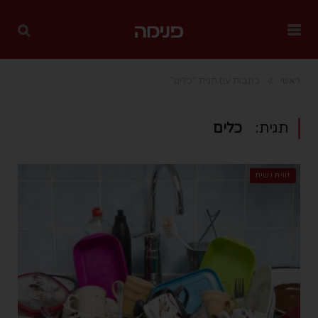
»
ראשי
כתבות עם תגית "כלים"
תגית:
כלים
זווית נשית