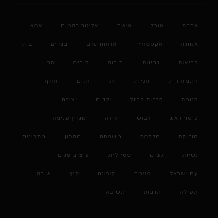
אהבה
אוכל
אישה
אלינור רחמים
אמא
אמונה
אקססוריז
ארוחת ערב
בגדים
בית
בריאות
גבינות
הורות
הורים
הריון
התמודדות
זוגיות
חג
חגים
חורף
חנוכה
חרבות ברזל
ילדים
יצירה
כיסוי ראש
לבוש
לידה
מגזין פנימה
מוזיקה
מלחמה
משפחה
מתכון
מתכונים
נשיות
נשים
סטיילינג
עיצוב פנים
עם ישראל
פנימה
קורונה
קיץ
שירה
תפילה
תרבות
תשובה