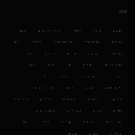
תגיות
אהבה
אוכל
אישה
אלינור רחמים
אמא
אמונה
אקססוריז
ארוחת ערב
בגדים
בית
בריאות
גבינות
הורות
הורים
הריון
התמודדות
זוגיות
חג
חגים
חורף
חנוכה
חרבות ברזל
ילדים
יצירה
כיסוי ראש
לבוש
לידה
מגזין פנימה
מוזיקה
מלחמה
משפחה
מתכון
מתכונים
נשיות
נשים
סטיילינג
עיצוב פנים
עם ישראל
פנימה
קורונה
קיץ
שירה
תפילה
תרבות
תשובה